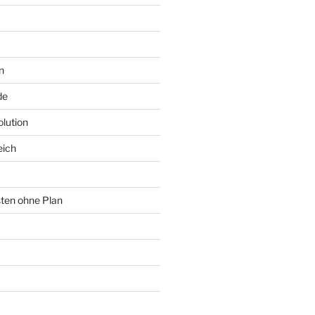
n
de
lution
eich
sten ohne Plan