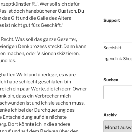
eptkünstler R.,“‚Wer soll sich dafür
. Das ist doch hanebüchener Quatsch. Du
das Gift und die Galle des Alters
Support
as ist nicht gut fürs Geschäft.“
 Recht. Was soll das ganze Gezerter,
wierigen Denkprozess steckt. Dann kann
Seedshirt
en machen, oder Visionen skizzieren,
Irgendlink-Sho
und los.
nghaften Wald und überlege, es wäre
Suchen
 Ich habe schlecht geschlafen, bin
e ich ein paar Worte, die ich dem Owner
ank bin, dass ein Verbrecher mich
erschwunden ist und ich sie suchen muss.
, denke ich bei der Durchquerung des
Archiv
e Entscheidung auf die nächste
rg. Dort könnte ich in die andere
Anruf, und auf dem Radweg über den