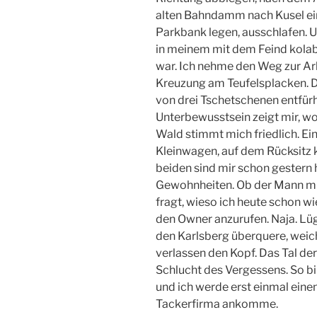
alten Bahndamm nach Kusel ein
Parkbank legen, ausschlafen. U
in meinem mit dem Feind kola
war. Ich nehme den Weg zur Arb
Kreuzung am Teufelsplacken. Do
von drei Tschetschenen entfürh
Unterbewusstsein zeigt mir, wo
Wald stimmt mich friedlich. E
Kleinwagen, auf dem Rücksitz 
beiden sind mir schon gestern
Gewohnheiten. Ob der Mann mic
fragt, wieso ich heute schon w
den Owner anzurufen. Naja. Lüge
den Karlsberg überquere, weich
verlassen den Kopf. Das Tal der
Schlucht des Vergessens. So bin
und ich werde erst einmal einen
Tackerfirma ankomme.