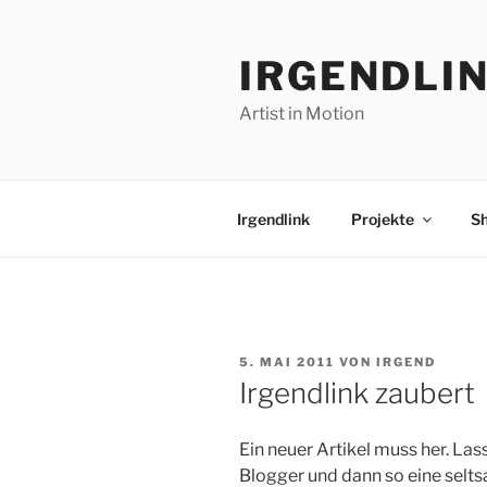
Zum
Inhalt
IRGENDLI
springen
Artist in Motion
Irgendlink
Projekte
S
VERÖFFENTLICHT
5. MAI 2011
VON
IRGEND
AM
Irgendlink zaubert
Ein neuer Artikel muss her. Las
Blogger und dann so eine selt