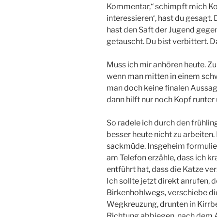
Kommentar,“ schimpft mich Konz
interessieren‘, hast du gesagt
hast den Saft der Jugend gegen 
getauscht. Du bist verbittert. D
Muss ich mir anhören heute. Zu
wenn man mitten in einem sch
man doch keine finalen Aussag
dann hilft nur noch Kopf runter 
So radele ich durch den frühli
besser heute nicht zu arbeiten.
sackmüde. Insgeheim formulier
am Telefon erzähle, dass ich kr
entführt hat, dass die Katze v
Ich sollte jetzt direkt anrufen
Birkenhohlwegs, verschiebe di
Wegkreuzung, drunten in Kirrbe
Richtung abbiegen, nach dem 