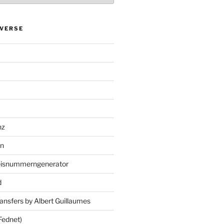
VERSE
nz
en
eisnummerngenerator
d
ansfers by Albert Guillaumes
Fednet)