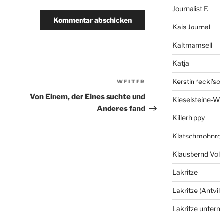
Journalist F.
Kais Journal
Kaltmamsell
Katja
Kerstin *ecki's
WEITER
Nächster
Beitrag
Von Einem, der Eines suchte und
Kieselsteine-W
Anderes fand
Killerhippy
Klatschmohnro
Klausbernd Vol
Lakritze
Lakritze (Antvil
Lakritze unter