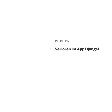
Beitragsnavigation
Vorheriger
ZURÜCK
Beitrag
Verloren im App Djungel