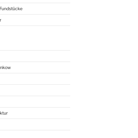
 Fundstücke
r
ankow
ktur