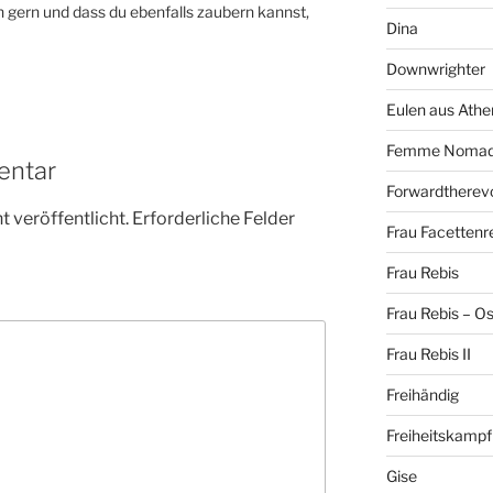
ch gern und dass du ebenfalls zaubern kannst,
Dina
Downwrighter
Eulen aus Athe
Femme Noma
entar
Forwardtherevo
 veröffentlicht.
Erforderliche Felder
Frau Facettenr
Frau Rebis
Frau Rebis – O
Frau Rebis II
Freihändig
Freiheitskampf
Gise