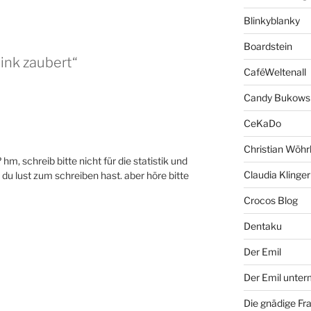
Blinkyblanky
Boardstein
ink zaubert“
CaféWeltenall
Candy Bukows
CeKaDo
Christian Wöhr
m, schreib bitte nicht für die statistik und
Claudia Klinger
il du lust zum schreiben hast. aber höre bitte
Crocos Blog
Dentaku
Der Emil
Der Emil unte
Die gnädige Fr