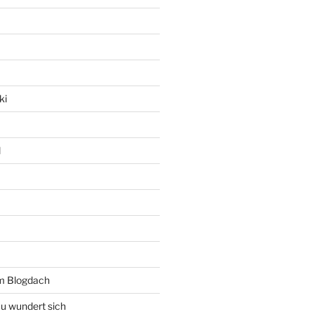
ki
l
rm Blogdach
au wundert sich