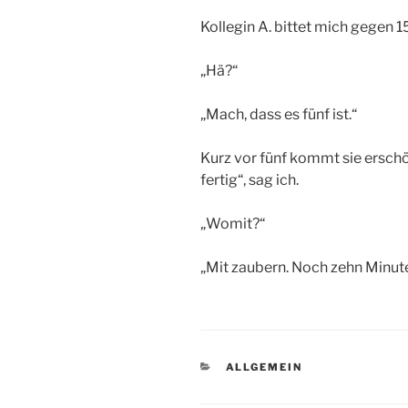
Kollegin A. bittet mich gegen 15
„Hä?“
„Mach, dass es fünf ist.“
Kurz vor fünf kommt sie erschö
fertig“, sag ich.
„Womit?“
„Mit zaubern. Noch zehn Minute
KATEGORIEN
ALLGEMEIN