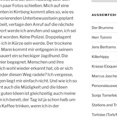
 paar Fotos schießen. Mich auf eine
nten in Kirrberg kommt alles so, wie es
AUSDEMFEDI
borierenden Unterbewusstsein geplant
eit, vertage den Anruf auf die nächste
Der Brumme
rt werde ich anrufen und sagen, ich sei
t worden. Keine Polizei. Doppelagent
Herr Tommi
 ich in Kürze sein werde. Der trockene
Jens Bertrams
in Mann kommt mir entgegen in seinem
kauert ein scheckiger Jagdhund. Die
Killerhippy
 hier begegnet. Menschen und ihre
Krasse Eloque
h wohl wieder erkannt hat, ob er sich
ieder diesen Weg radele? Ich vergesse,
Marcus Jasch
n liegt mir einfach nicht. Und wie ich so
Personalausw
t auch die Müdigkeit und die Ideen
 guten Ideen ist gleichzeitig auch meine
Sonja Tornefel
 ich bereit, der Tag ist ja schon halb um
Stations and Tr
 Kaffee trinken, wenn ich in der
Tortoise (Torb/