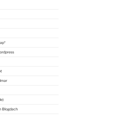
oap*
ordpress
t
lmar
le)
m Blogdach