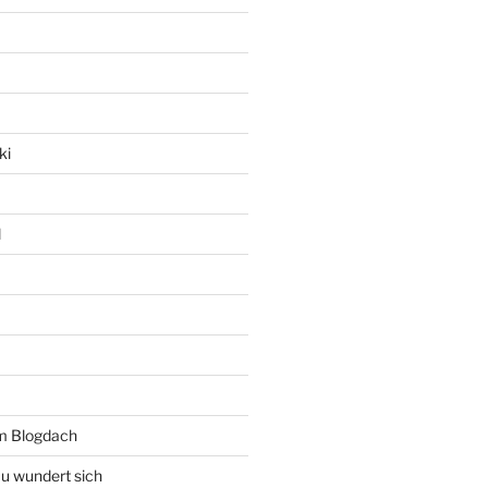
ki
l
rm Blogdach
au wundert sich