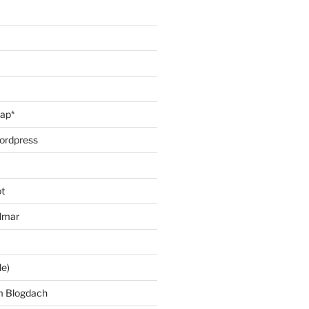
oap*
ordpress
t
lmar
le)
m Blogdach