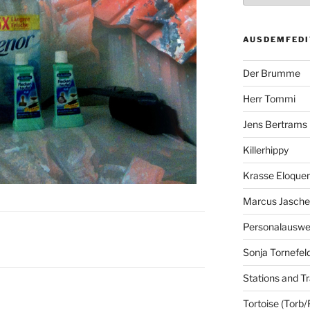
AUSDEMFEDI
Der Brumme
Herr Tommi
Jens Bertrams
Killerhippy
Krasse Eloque
Marcus Jasch
Personalausw
Sonja Tornefel
Stations and Tr
Tortoise (Torb/