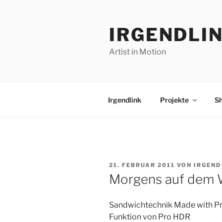
Zum
Inhalt
IRGENDLI
springen
Artist in Motion
Irgendlink
Projekte
S
VERÖFFENTLICHT
21. FEBRUAR 2011
VON
IRGEND
AM
Morgens auf dem 
Sandwichtechnik Made with Pr
Funktion von Pro HDR