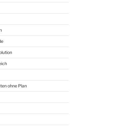
n
de
lution
eich
sten ohne Plan