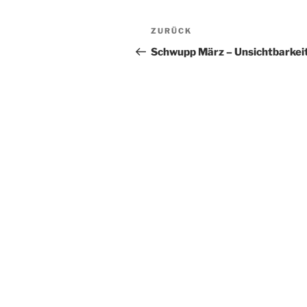
Beitragsnavigation
Vorheriger
ZURÜCK
Beitrag
Schwupp März – Unsichtbarkei