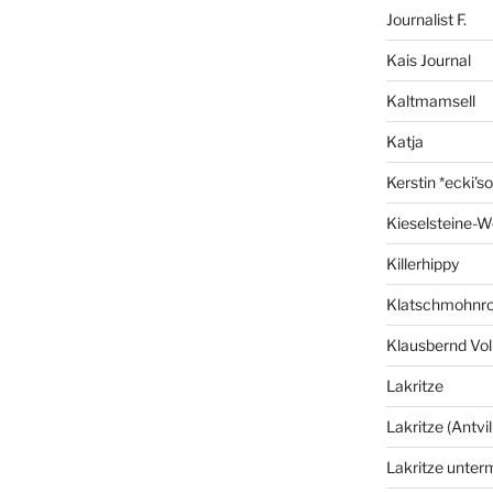
Journalist F.
Kais Journal
Kaltmamsell
Katja
Kerstin *ecki's
Kieselsteine-W
Killerhippy
Klatschmohnro
Klausbernd Vol
Lakritze
Lakritze (Antvil
Lakritze unter