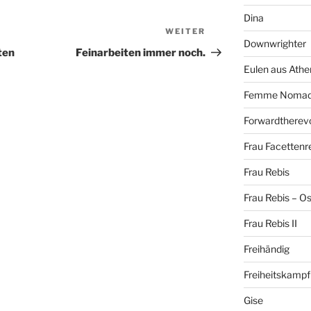
Dina
WEITER
Nächster
Downwrighter
Beitrag
ten
Feinarbeiten immer noch.
Eulen aus Athe
Femme Noma
Forwardtherevo
Frau Facettenr
Frau Rebis
Frau Rebis – O
Frau Rebis II
Freihändig
Freiheitskampf
Gise