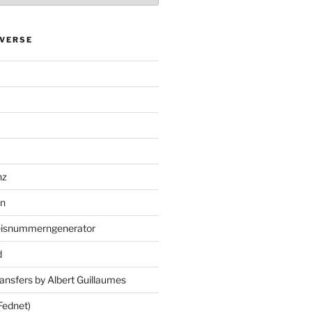
VERSE
nz
en
eisnummerngenerator
d
ansfers by Albert Guillaumes
Fednet)