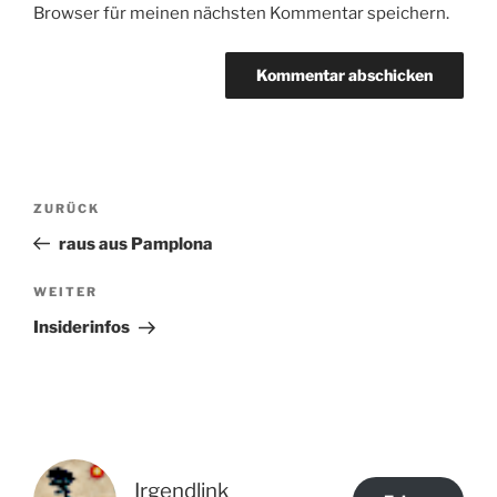
Browser für meinen nächsten Kommentar speichern.
Beitragsnavigation
Vorheriger
ZURÜCK
Beitrag
raus aus Pamplona
Nächster
WEITER
Beitrag
Insiderinfos
Irgendlink