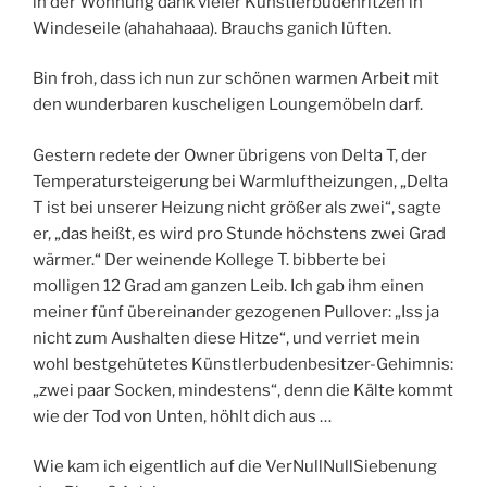
in der Wohnung dank vieler Künstlerbudenritzen in
Windeseile (ahahahaaa). Brauchs ganich lüften.
Bin froh, dass ich nun zur schönen warmen Arbeit mit
den wunderbaren kuscheligen Loungemöbeln darf.
Gestern redete der Owner übrigens von Delta T, der
Temperatursteigerung bei Warmluftheizungen, „Delta
T ist bei unserer Heizung nicht größer als zwei“, sagte
er, „das heißt, es wird pro Stunde höchstens zwei Grad
wärmer.“ Der weinende Kollege T. bibberte bei
molligen 12 Grad am ganzen Leib. Ich gab ihm einen
meiner fünf übereinander gezogenen Pullover: „Iss ja
nicht zum Aushalten diese Hitze“, und verriet mein
wohl bestgehütetes Künstlerbudenbesitzer-Gehimnis:
„zwei paar Socken, mindestens“, denn die Kälte kommt
wie der Tod von Unten, höhlt dich aus …
Wie kam ich eigentlich auf die VerNullNullSiebenung