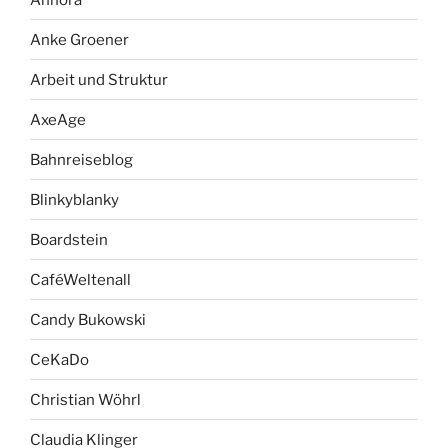
Anke Groener
Arbeit und Struktur
AxeAge
Bahnreiseblog
Blinkyblanky
Boardstein
CaféWeltenall
Candy Bukowski
CeKaDo
Christian Wöhrl
Claudia Klinger