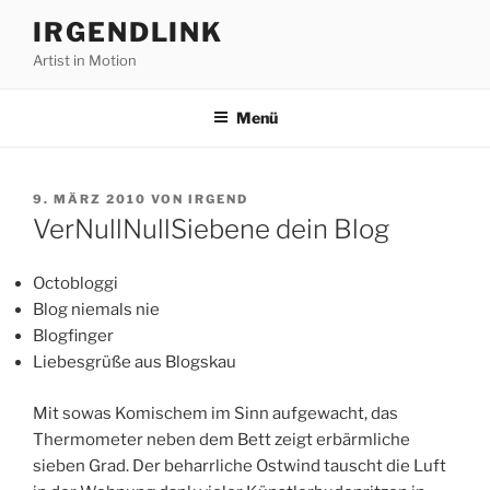
Zum
IRGENDLINK
Inhalt
Artist in Motion
springen
Menü
VERÖFFENTLICHT
9. MÄRZ 2010
VON
IRGEND
AM
VerNullNullSiebene dein Blog
Octobloggi
Blog niemals nie
Blogfinger
Liebesgrüße aus Blogskau
Mit sowas Komischem im Sinn aufgewacht, das
Thermometer neben dem Bett zeigt erbärmliche
sieben Grad. Der beharrliche Ostwind tauscht die Luft