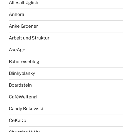
Allesalltäglich
Anhora
Anke Groener
Arbeit und Struktur
AxeAge
Bahnreiseblog
Blinkyblanky
Boardstein
CaféWeltenall
Candy Bukowski
CeKaDo