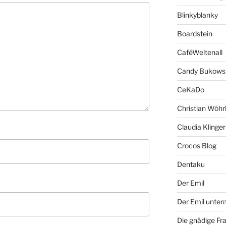
Blinkyblanky
Boardstein
CaféWeltenall
Candy Bukows
CeKaDo
Christian Wöhr
Claudia Klinger
Crocos Blog
Dentaku
Der Emil
Der Emil unte
Die gnädige Fr