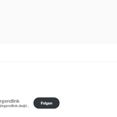
Irgendlink
Folgen
@irgendlink.de@irgendlink.de