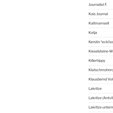
Journalist F.
Kais Journal
Kaltmamsell
Katja
Kerstin *ecki's
Kieselsteine-W
Killerhippy
Klatschmohnro
Klausbernd Vol
Lakritze
Lakritze (Antvil
Lakritze unter