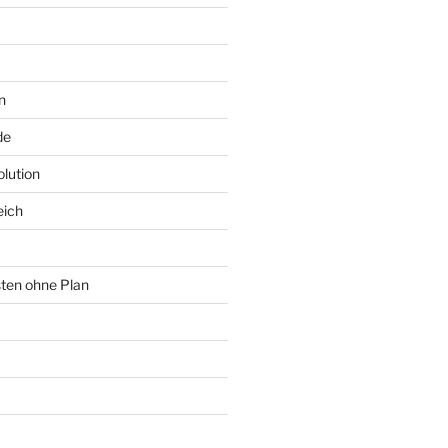
n
de
lution
eich
sten ohne Plan