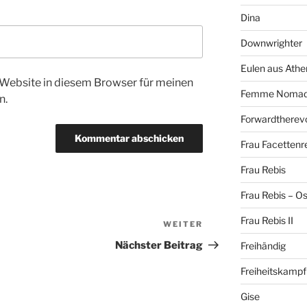
Dina
Downwrighter
Eulen aus Athe
Website in diesem Browser für meinen
Femme Noma
n.
Forwardtherevo
Frau Facettenr
Frau Rebis
Frau Rebis – O
Frau Rebis II
WEITER
Nächster
Beitrag
Nächster Beitrag
Freihändig
Freiheitskampf
Gise