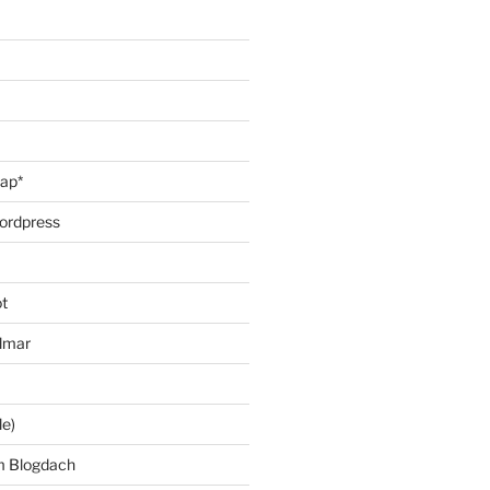
oap*
ordpress
t
lmar
le)
m Blogdach