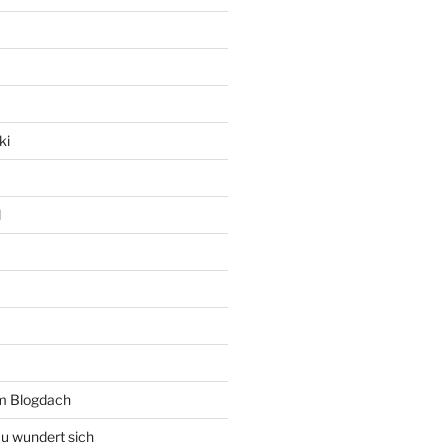
ki
l
rm Blogdach
au wundert sich