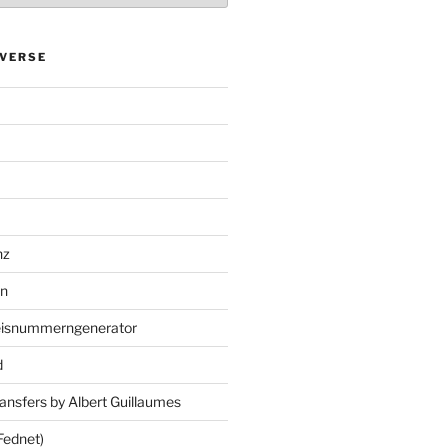
VERSE
nz
en
eisnummerngenerator
d
ansfers by Albert Guillaumes
Fednet)