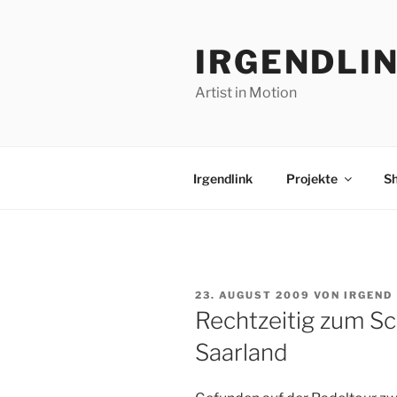
Zum
Inhalt
IRGENDLI
springen
Artist in Motion
Irgendlink
Projekte
S
VERÖFFENTLICHT
23. AUGUST 2009
VON
IRGEND
AM
Rechtzeitig zum S
Saarland