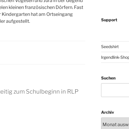
ischen Vogesen und Jura in der Gegend
elen kleinen französischen Dörfern. Fast
r Kindergarten hat am Ortseingang
Support
r aufgestellt.
Seedshirt
Irgendlink-Sho
Suchen
eitig zum Schulbeginn in RLP
Archiv