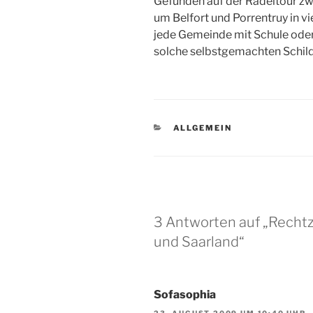
Gefunden auf der Radeltour zw
um Belfort und Porrentruy in vi
jede Gemeinde mit Schule ode
solche selbstgemachten Schilde
KATEGORIEN
ALLGEMEIN
3 Antworten auf „Rechtz
und Saarland“
Sofasophia
23. AUGUST 2009 UM 10:40 UHR