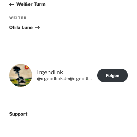
Beitrag
Weißer Turm
Nächster
WEITER
Beitrag
Oh la Lune
Irgendlink
Folgen
@irgendlink.de@irgendlink.de
Support