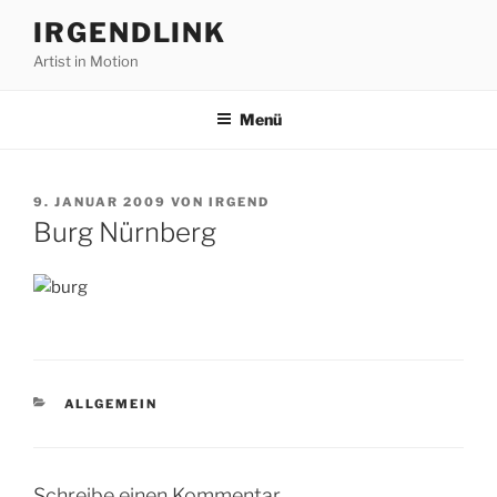
Zum
IRGENDLINK
Inhalt
Artist in Motion
springen
Menü
VERÖFFENTLICHT
9. JANUAR 2009
VON
IRGEND
AM
Burg Nürnberg
KATEGORIEN
ALLGEMEIN
Schreibe einen Kommentar