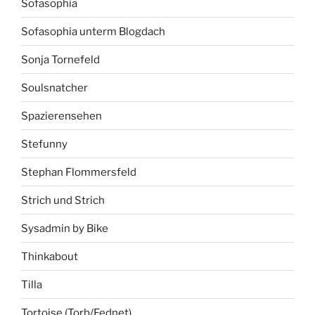
Sofasophia
Sofasophia unterm Blogdach
Sonja Tornefeld
Soulsnatcher
Spazierensehen
Stefunny
Stephan Flommersfeld
Strich und Strich
Sysadmin by Bike
Thinkabout
Tilla
Tortoise (Torb/Fednet)