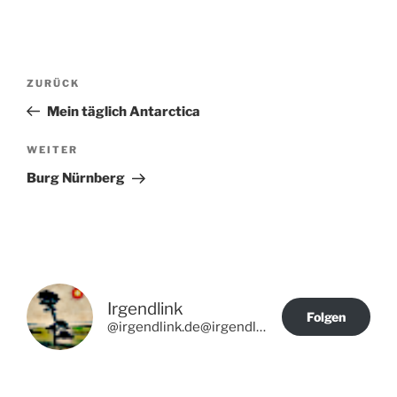
Beitragsnavigation
Vorheriger
ZURÜCK
Beitrag
Mein täglich Antarctica
Nächster
WEITER
Beitrag
Burg Nürnberg
Irgendlink
Folgen
@irgendlink.de@irgendlink.de