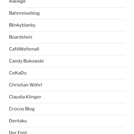
AxeAge
Bahnreiseblog
Blinkyblanky
Boardstein
CaféWeltenall
Candy Bukowski
CeKaDo
Christian Wöhrl
Claudia Klinger
Crocos Blog
Dentaku
Der Emil