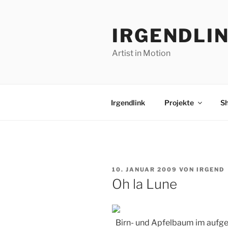
Zum
Inhalt
IRGENDLI
springen
Artist in Motion
Irgendlink
Projekte
S
VERÖFFENTLICHT
10. JANUAR 2009
VON
IRGEND
AM
Oh la Lune
Birn- und Apfelbaum im aufg