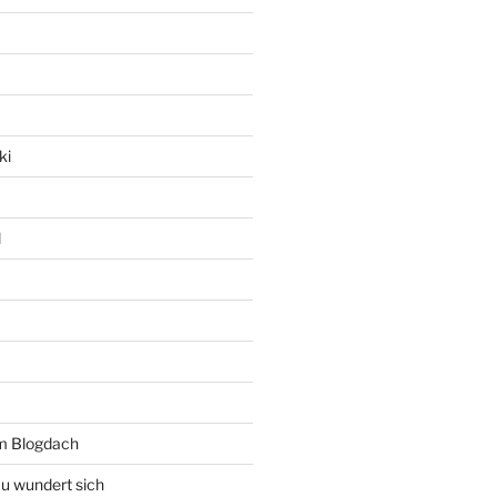
ki
l
rm Blogdach
au wundert sich