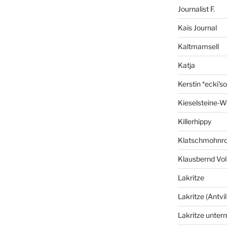
Journalist F.
Kais Journal
Kaltmamsell
Katja
Kerstin *ecki's
Kieselsteine-W
Killerhippy
Klatschmohnro
Klausbernd Vol
Lakritze
Lakritze (Antvil
Lakritze unter