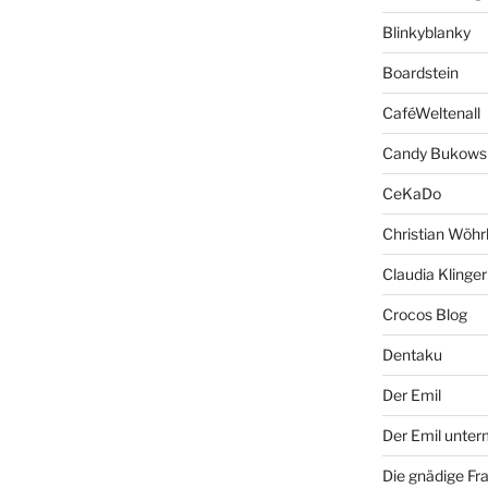
Blinkyblanky
Boardstein
CaféWeltenall
Candy Bukows
CeKaDo
Christian Wöhr
Claudia Klinger
Crocos Blog
Dentaku
Der Emil
Der Emil unte
Die gnädige Fr