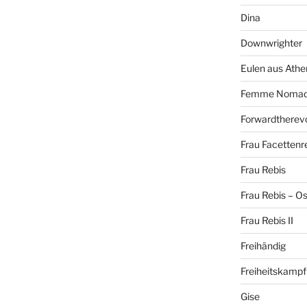
Dina
Downwrighter
Eulen aus Athe
Femme Noma
Forwardtherevo
Frau Facettenr
Frau Rebis
Frau Rebis – O
Frau Rebis II
Freihändig
Freiheitskampf
Gise