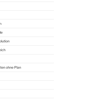
n
de
lution
eich
sten ohne Plan