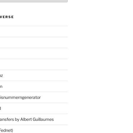
VERSE
nz
en
eisnummerngenerator
d
ansfers by Albert Guillaumes
Fednet)