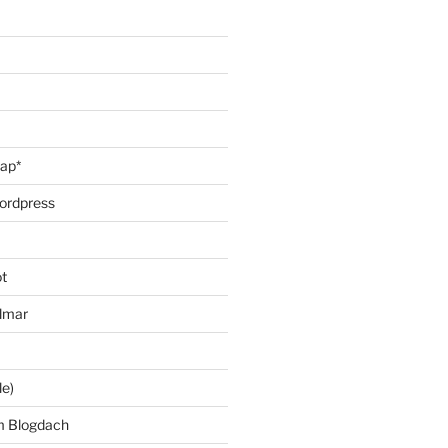
oap*
ordpress
t
lmar
le)
m Blogdach