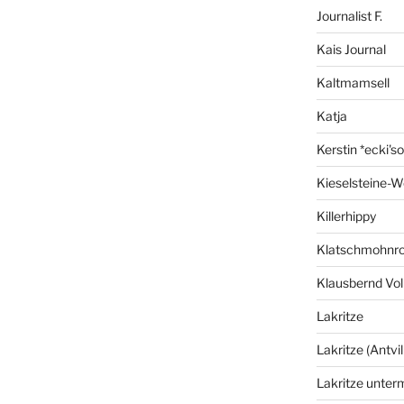
Journalist F.
Kais Journal
Kaltmamsell
Katja
Kerstin *ecki's
Kieselsteine-W
Killerhippy
Klatschmohnro
Klausbernd Vol
Lakritze
Lakritze (Antvil
Lakritze unter