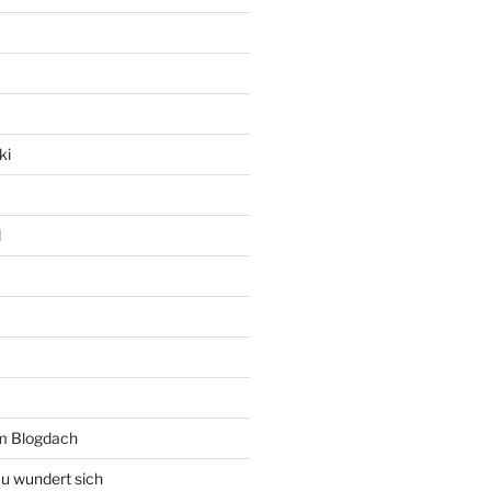
ki
l
rm Blogdach
au wundert sich