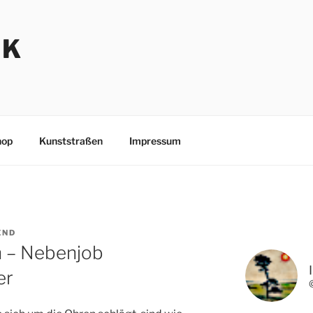
NK
hop
Kunststraßen
Impressum
END
n – Nebenjob
er