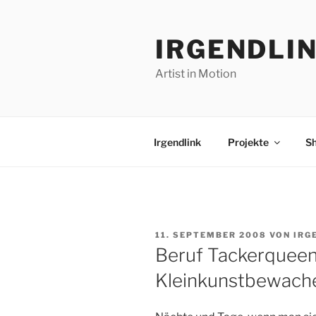
Zum
Inhalt
IRGENDLI
springen
Artist in Motion
Irgendlink
Projekte
S
VERÖFFENTLICHT
11. SEPTEMBER 2008
VON
IRG
AM
Beruf Tackerquee
Kleinkunstbewach