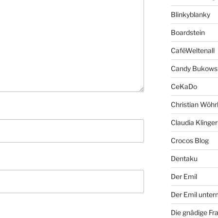
Blinkyblanky
Boardstein
CaféWeltenall
Candy Bukows
CeKaDo
Christian Wöhr
Claudia Klinger
Crocos Blog
Dentaku
Der Emil
Der Emil unte
Die gnädige Fr