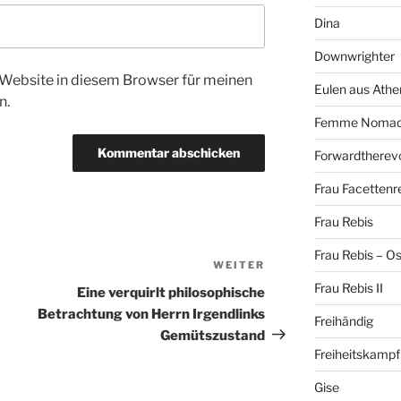
Dina
Downwrighter
Website in diesem Browser für meinen
Eulen aus Athe
n.
Femme Noma
Forwardtherevo
Frau Facettenr
Frau Rebis
Frau Rebis – O
WEITER
Nächster
Beitrag
Frau Rebis II
Eine verquirlt philosophische
Betrachtung von Herrn Irgendlinks
Freihändig
Gemütszustand
Freiheitskampf
Gise