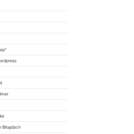
oap*
ordpress
t
lmar
le)
m Blogdach