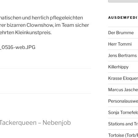
hatischen und herrlich pflegeleichten
AUSDEMFEDI
ihrer bizarren Clownshow, im Team sicher
ehrten Kleinkunstpreis.
Der Brumme
Herr Tommi
Jens Bertrams
Killerhippy
Krasse Eloque
Marcus Jasch
Personalausw
Sonja Tornefel
f Tackerqueen – Nebenjob
Stations and Tr
Tortoise (Torb/