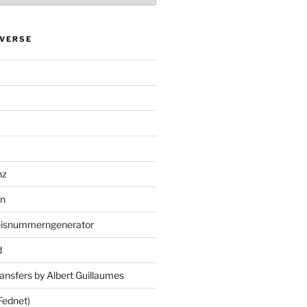
VERSE
nz
en
eisnummerngenerator
d
ansfers by Albert Guillaumes
Fednet)