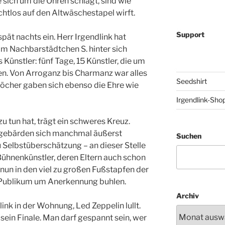
sich um die Ohren schlägt, sind wie
htlos auf den Altwäschestapel wirft.
Support
pät nachts ein. Herr Irgendlink hat
im Nachbarstädtchen S. hinter sich
s Künstler: fünf Tage, 15 Künstler, die um
en. Von Arroganz bis Charmanz war alles
Seedshirt
öcher gaben sich ebenso die Ehre wie
Irgendlink-Sho
zu tun hat, trägt ein schweres Kreuz.
gebärden sich manchmal äußerst
Suchen
u Selbstüberschätzung – an dieser Stelle
Bühnenkünstler, deren Eltern auch schon
nun in den viel zu großen Fußstapfen der
 Publikum um Anerkennung buhlen.
Archiv
link in der Wohnung, Led Zeppelin lullt.
sein Finale. Man darf gespannt sein, wer