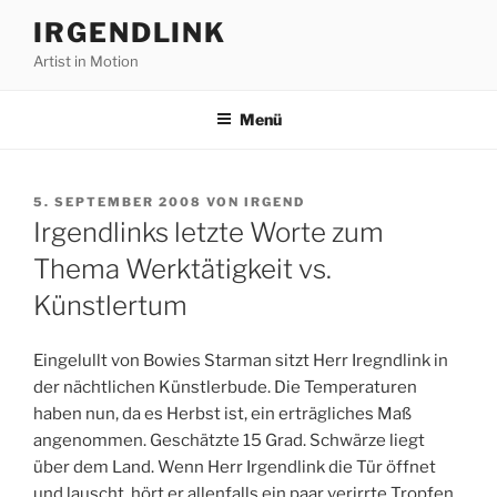
Zum
IRGENDLINK
Inhalt
Artist in Motion
springen
Menü
VERÖFFENTLICHT
5. SEPTEMBER 2008
VON
IRGEND
AM
Irgendlinks letzte Worte zum
Thema Werktätigkeit vs.
Künstlertum
Eingelullt von Bowies Starman sitzt Herr Iregndlink in
der nächtlichen Künstlerbude. Die Temperaturen
haben nun, da es Herbst ist, ein erträgliches Maß
angenommen. Geschätzte 15 Grad. Schwärze liegt
über dem Land. Wenn Herr Irgendlink die Tür öffnet
und lauscht, hört er allenfalls ein paar verirrte Tropfen,