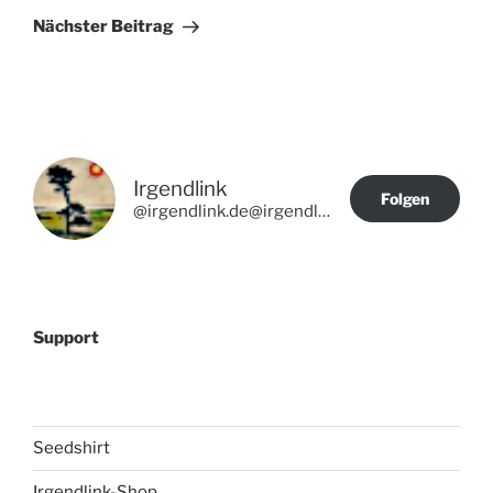
Beitrag
Nächster Beitrag
Irgendlink
Folgen
@irgendlink.de@irgendlink.de
Support
Seedshirt
Irgendlink-Shop