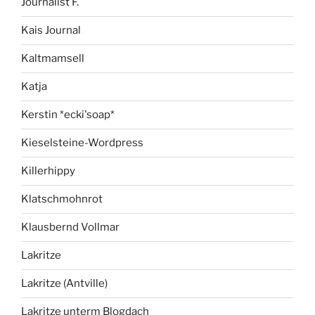
Journalist F.
Kais Journal
Kaltmamsell
Katja
Kerstin *ecki'soap*
Kieselsteine-Wordpress
Killerhippy
Klatschmohnrot
Klausbernd Vollmar
Lakritze
Lakritze (Antville)
Lakritze unterm Blogdach