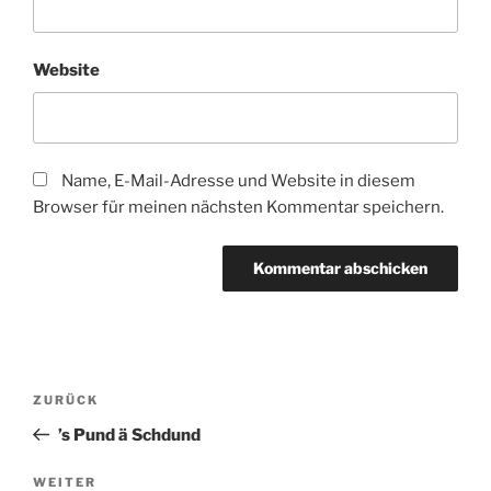
Website
Name, E-Mail-Adresse und Website in diesem
Browser für meinen nächsten Kommentar speichern.
Beitragsnavigation
Vorheriger
ZURÜCK
Beitrag
’s Pund ä Schdund
Nächster
WEITER