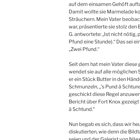
auf dem einsamen Gehöft aufta
Damit wollte sie Marmelade ko
Sträuchern. Mein Vater beobacht
war, präsentierte sie stolz den 
G. antwortete: „Ist nicht nötig
Pfund eine Stunde).“ Das sei ein
„Zwei Pfund.“
Seit dem hat mein Vater diese 
wendet sie auf alle möglichen S
er ein Stück Butter in den Händ
Schmunzeln, „’s Pund ä Schtun
geschickt diese Regel anzuwend
Bericht über Fort Knox gezeigt 
ä Schtund.“
Nun begab es sich, dass wir he
diskutierten, wie denn die Bild
seien und der Galerist von Nä