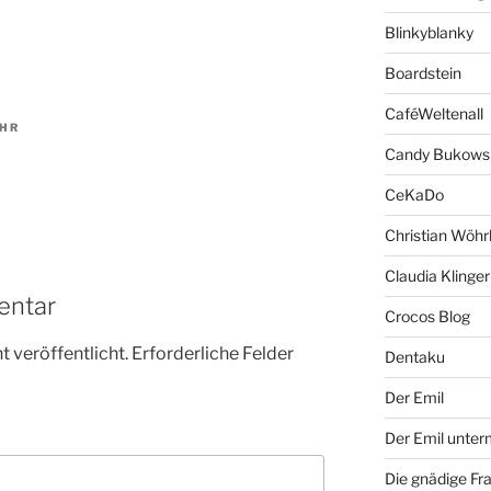
Blinkyblanky
Boardstein
CaféWeltenall
UHR
Candy Bukows
CeKaDo
Christian Wöhr
Claudia Klinger
entar
Crocos Blog
 veröffentlicht.
Erforderliche Felder
Dentaku
Der Emil
Der Emil unte
Die gnädige Fr