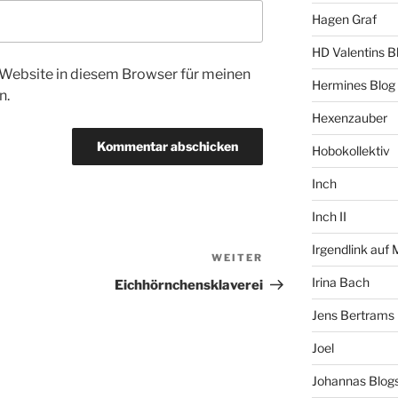
Hagen Graf
HD Valentins B
Website in diesem Browser für meinen
Hermines Blog
n.
Hexenzauber
Hobokollektiv
Inch
Inch II
Irgendlink auf
WEITER
Nächster
Beitrag
Irina Bach
Eichhörnchensklaverei
Jens Bertrams
Joel
Johannas Blog