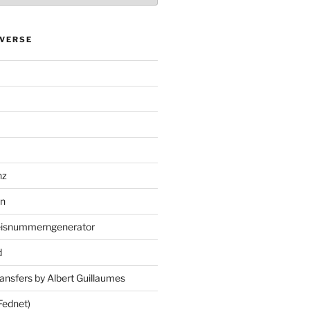
VERSE
nz
en
eisnummerngenerator
d
ansfers by Albert Guillaumes
Fednet)