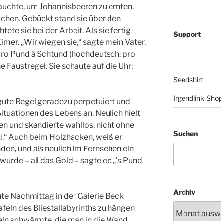
uchte, um Johannisbeeren zu ernten.
chen. Gebückt stand sie über den
ete sie bei der Arbeit. Als sie fertig
Support
Eimer. „Wir wiegen sie,“ sagte mein Vater.
, pro Pund ä Schtund (hochdeutsch: pro
e Faustregel. Sie schaute auf die Uhr:
Seedshirt
Irgendlink-Sho
gute Regel geradezu perpetuiert und
ituationen des Lebens an. Neulich hielt
en und skandierte wahllos, nicht ohne
Suchen
d.“ Auch beim Holzhacken, weiß er
en, und als neulich im Fernsehen ein
wurde – all das Gold – sagte er: „’s Pund
Archiv
ute Nachmittag in der Galerie Beck
tafeln des Bliestallabyrinths zu hängen
geln schwärmte, die man in die Wand