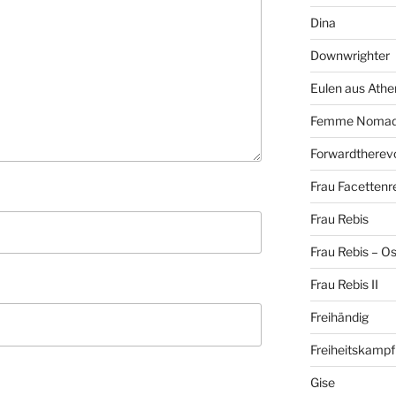
Dina
Downwrighter
Eulen aus Athe
Femme Noma
Forwardtherevo
Frau Facettenr
Frau Rebis
Frau Rebis – O
Frau Rebis II
Freihändig
Freiheitskampf
Gise