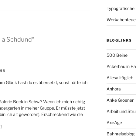
Typografische
Werkabenteue
d ä Schdund“
BLOGLINKS
500 Beine
Ackerbau in P
UHR
Allesalltäglich
um Glück hast du es übersetzt, sonst hätte ich
Anhora
Anke Groener
Galerie Beck in Schw.? Wenn ich mich richtig
ndergarten in meiner Gruppe. Er müsste jetzt
Arbeit und Stru
bin ich alt geworden). Erschreckend wie die
AxeAge
s?
Bahnreiseblog