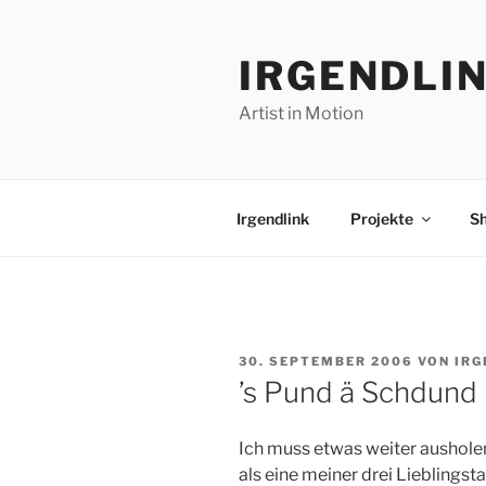
Zum
Inhalt
IRGENDLI
springen
Artist in Motion
Irgendlink
Projekte
S
VERÖFFENTLICHT
30. SEPTEMBER 2006
VON
IRG
AM
’s Pund ä Schdund
Ich muss etwas weiter ausholen
als eine meiner drei Lieblingst