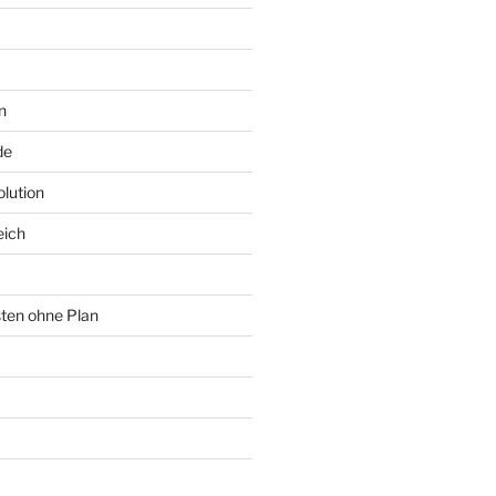
n
de
lution
eich
sten ohne Plan