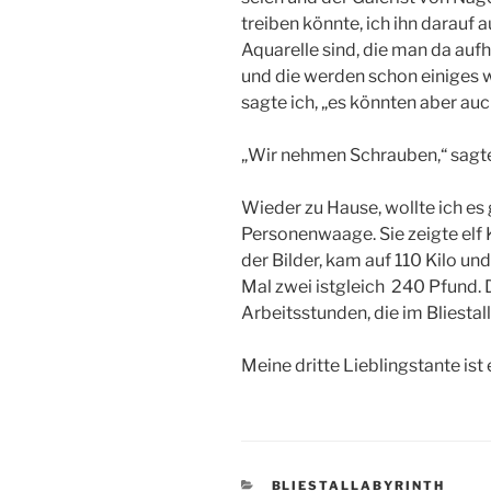
treiben könnte, ich ihn darauf
Aquarelle sind, die man da auf
und die werden schon einiges wi
sagte ich, „es könnten aber auc
„Wir nehmen Schrauben,“ sagte
Wieder zu Hause, wollte ich es g
Personenwaage. Sie zeigte elf Ki
der Bilder, kam auf 110 Kilo un
Mal zwei istgleich 240 Pfund. D
Arbeitsstunden, die im Bliestal
Meine dritte Lieblingstante ist 
KATEGORIEN
BLIESTALLABYRINTH