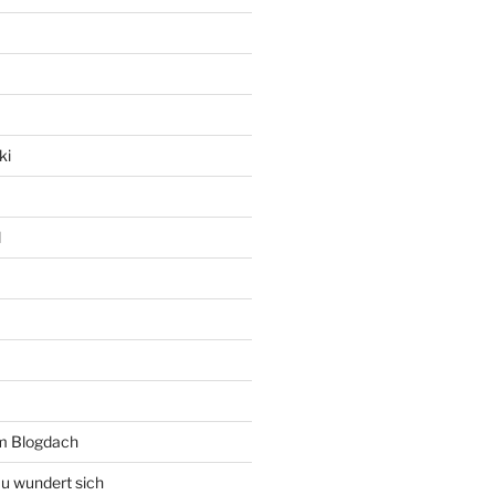
ki
l
rm Blogdach
au wundert sich