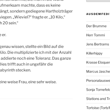
 aufmerksam machte, dass es keine
hängt, sondern gediegene Hartholzträger
AUSDEMFEDI
egen. „Wieviel?“ fragte er. „10 Kilo,“
h 20 sein.“
Der Brumme
 er.
Herr Tommi
Jens Bertrams
enau wissen, stellte ein Bild auf die
lo. Die multiplizierte ich mit der Anzahl
Killerhippy
d addierte noch eine Toleranz. Das ganze
Krasse Eloque
ies trifft auch in ungefähr die
labyrinth stecken.
Marcus Jasch
Personalausw
eine weise Frau, eine sehr weise.
Sonja Tornefel
Stations and Tr
Tortoise (Torb/