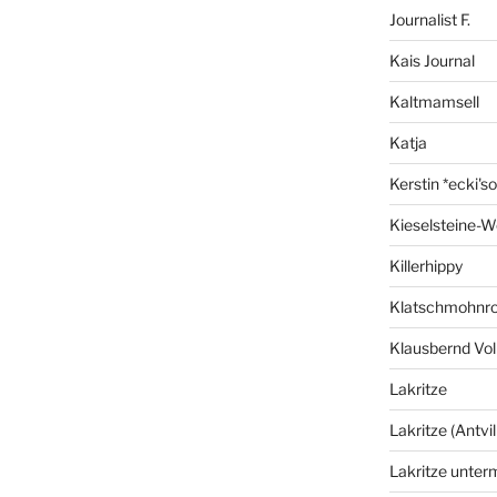
Journalist F.
Kais Journal
Kaltmamsell
Katja
Kerstin *ecki's
Kieselsteine-W
Killerhippy
Klatschmohnro
Klausbernd Vol
Lakritze
Lakritze (Antvil
Lakritze unter