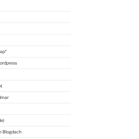
oap*
ordpress
t
lmar
le)
m Blogdach