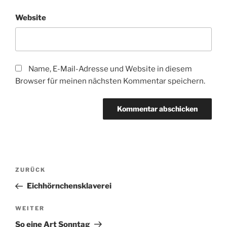
Website
Name, E-Mail-Adresse und Website in diesem
Browser für meinen nächsten Kommentar speichern.
Beitragsnavigation
Vorheriger
ZURÜCK
Beitrag
Eichhörnchensklaverei
Nächster
WEITER
Beitrag
So eine Art Sonntag