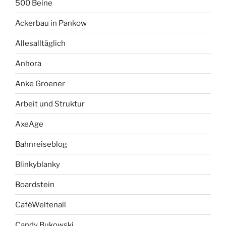
500 Beine
Ackerbau in Pankow
Allesalltäglich
Anhora
Anke Groener
Arbeit und Struktur
AxeAge
Bahnreiseblog
Blinkyblanky
Boardstein
CaféWeltenall
Candy Bukowski