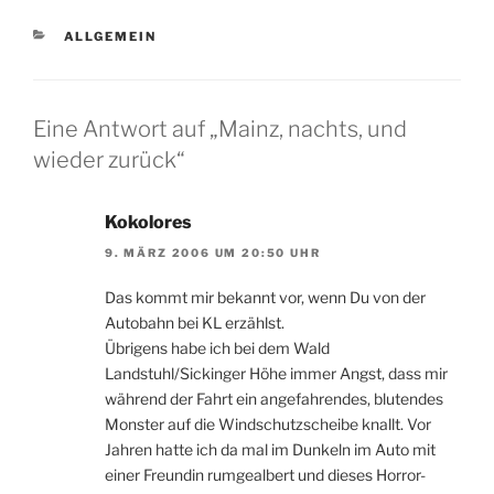
KATEGORIEN
ALLGEMEIN
Eine Antwort auf „Mainz, nachts, und
wieder zurück“
Kokolores
9. MÄRZ 2006 UM 20:50 UHR
Das kommt mir bekannt vor, wenn Du von der
Autobahn bei KL erzählst.
Übrigens habe ich bei dem Wald
Landstuhl/Sickinger Höhe immer Angst, dass mir
während der Fahrt ein angefahrendes, blutendes
Monster auf die Windschutzscheibe knallt. Vor
Jahren hatte ich da mal im Dunkeln im Auto mit
einer Freundin rumgealbert und dieses Horror-