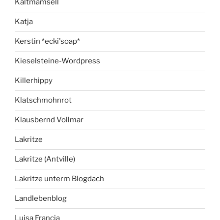
Kaltmamsell
Katja
Kerstin *ecki'soap*
Kieselsteine-Wordpress
Killerhippy
Klatschmohnrot
Klausbernd Vollmar
Lakritze
Lakritze (Antville)
Lakritze unterm Blogdach
Landlebenblog
Luisa Francia