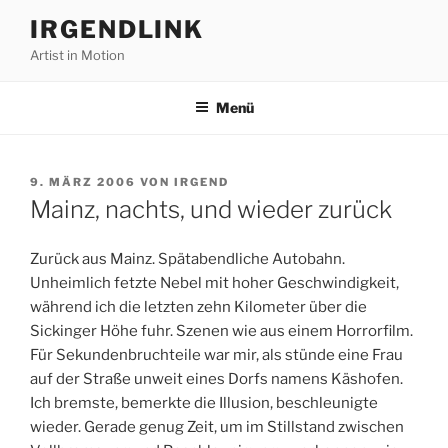
Zum
IRGENDLINK
Inhalt
Artist in Motion
springen
Menü
VERÖFFENTLICHT
9. MÄRZ 2006
VON
IRGEND
AM
Mainz, nachts, und wieder zurück
Zurück aus Mainz. Spätabendliche Autobahn.
Unheimlich fetzte Nebel mit hoher Geschwindigkeit,
während ich die letzten zehn Kilometer über die
Sickinger Höhe fuhr. Szenen wie aus einem Horrorfilm.
Für Sekundenbruchteile war mir, als stünde eine Frau
auf der Straße unweit eines Dorfs namens Käshofen.
Ich bremste, bemerkte die Illusion, beschleunigte
wieder. Gerade genug Zeit, um im Stillstand zwischen