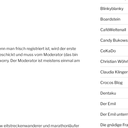
Blinkyblanky
Boardstein
CaféWeltenall
Candy Bukows
 man frisch registriert ist, wird der erste
CeKaDo
eschickt und muss vom Moderator (das bin
worry. Der Moderator ist meistens einmal am
Christian Wöhr
Claudia Klinger
Crocos Blog
Dentaku
Der Emil
Der Emil unte
Die gnädige Fr
r,w eitstreckenwanderer und marathonläufer