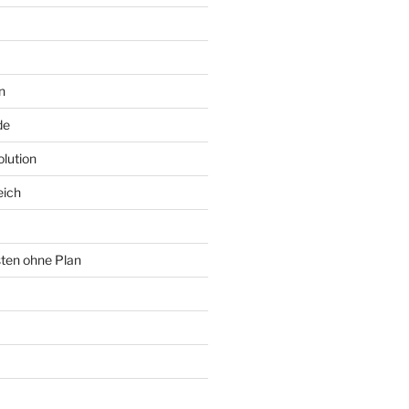
n
de
lution
eich
sten ohne Plan