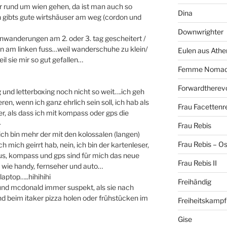
er rund um wien gehen, da ist man auch so
Dina
h gibts gute wirtshäuser am weg (cordon und
Downwrighter
ckenwanderungen am 2. oder 3. tag gescheitert /
en am linken fuss…weil wanderschuhe zu klein/
Eulen aus Athe
il sie mir so gut gefallen…
Femme Noma
Forwardtherevo
g und letterboxing noch nicht so weit….ich geh
ren, wenn ich ganz ehrlich sein soll, ich hab als
Frau Facettenr
ster, als dass ich mit kompass oder gps die
-
Frau Rebis
ich bin mehr der mit den kolossalen (langen)
Frau Rebis – O
 mich geirrt hab, nein, ich bin der kartenleser,
us, kompass und gps sind für mich das neue
Frau Rebis II
d wie handy, fernseher und auto…
ptop…..hihihihi
Freihändig
 und mcdonald immer suspekt, als sie nach
nd beim itaker pizza holen oder frühstücken im
Freiheitskampf
Gise