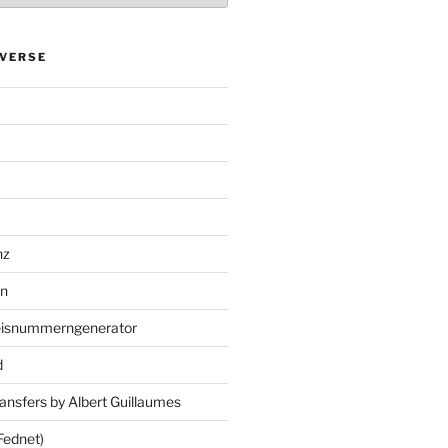
VERSE
nz
en
eisnummerngenerator
d
ansfers by Albert Guillaumes
Fednet)