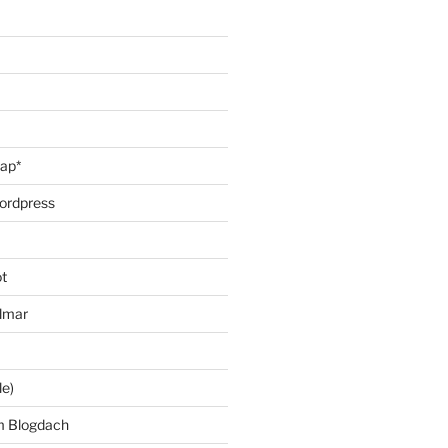
oap*
ordpress
t
lmar
le)
m Blogdach