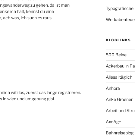
ungswanderweg zu gehen. da ist man
Typografische
enke ich halt, kennst du eine
 ach was, ich such es raus.
Werkabenteue
BLOGLINKS
500 Beine
Ackerbau in P
Allesalltäglich
Anhora
mlich witzlos, zuerst das lange registrieren.
s in wien und umgebung gibt.
Anke Groener
Arbeit und Stru
AxeAge
Bahnreiseblog