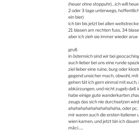
(heuer ohne stoppuhr)…ich will heu
2 oder 3 tage unterwegs, hoffentlic
ein bier)
ich bin bis jetzt bei allen weitstre
21 blasen am rechten fuss, 34 blas
aber ich zieh sie immer wieder an,w e
gruß
in österreich sind wir bei geocachin
auch lieber bei uns eine runde spazie
ziel lieber eine ruine, burg oder klo
gegend unsicher mach, obwohl, mit
gehen tät ich gern einmal mit euch, 
abkürzungen, und nicht zugeb daß ich
habe einige gute wanderkarten zha
zeugs das sich nie durchsetzen wir
ahahahahahahahahahaha, oder pc, la
mir waren auch die ersten italiener
wien kamen, und jetzt bin ich dauer
mäci…..