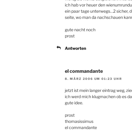
ich hab vor heuer den wienumrund
ein paar tage unterwegs…2 sicher, d
seite, wo man da nachschauen kann,
gute nacht noch
prost
Antworten
el commandante
8. MÄRZ 2006 UM 01:23 UHR
jetzt ist mein langer eintrag weg, zie
ich werd mich klugmachen ob es da
gute idee.
prost
thomasissimus
el commandante