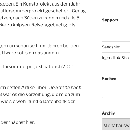
 geben. Ein Kunstprojekt aus dem Jahr
Kultursommerprojekt gescheitert. Genug
etzen, nach Süden zu radeln und alle 5
Support
cke zu knipsen. Reisetagebuch gibts
n nun schon seit fünf Jahren bei den
Seedshirt
ftware soll sich das ändern.
Irgendlink-Sho
ultursommerprojekt habe ich 2001
Suchen
en ersten Artikel über
Die Straße nach
t war es die Verzeiflung, die mich zum
e wie sie wohl nur die Datenbank der
Archiv
 demnächst hier.