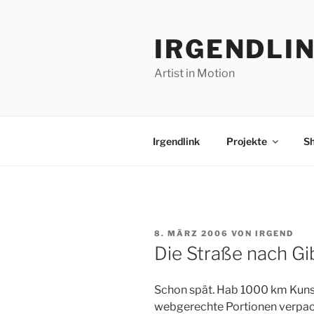
Zum
Inhalt
IRGENDLI
springen
Artist in Motion
Irgendlink
Projekte
S
VERÖFFENTLICHT
8. MÄRZ 2006
VON
IRGEND
AM
Die Straße nach Gi
Schon spät. Hab 1000 km Kuns
webgerechte Portionen verpack