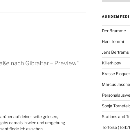
AUSDEMFEDI
Der Brumme
Herr Tommi
Jens Bertrams
aße nach Gibraltar – Preview“
Killerhippy
Krasse Eloque
Marcus Jasch
Personalausw
Sonja Tornefel
arüber auf deiner seite gelesen,
Stations and Tr
s gabs damals in wien und umgebung
Tortoise (Torb/
ssant finde ich es schon.