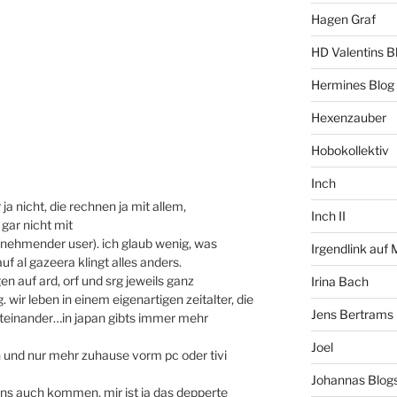
Hagen Graf
HD Valentins B
Hermines Blog
Hexenzauber
Hobokollektiv
Inch
ja nicht, die rechnen ja mit allem,
Inch II
gar nicht mit
ehmender user). ich glaub wenig, was
Irgendlink auf
uf al gazeera klingt alles anders.
en auf ard, orf und srg jeweils ganz
Irina Bach
wir leben in einem eigenartigen zeitalter, die
Jens Bertrams
 miteinander…in japan gibts immer mehr
Joel
n und nur mehr zuhause vorm pc oder tivi
Johannas Blog
uns auch kommen, mir ist ja das depperte