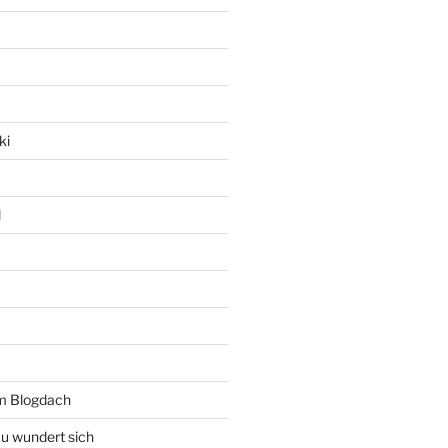
ki
l
rm Blogdach
au wundert sich