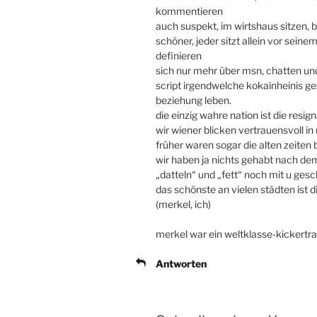
kommentieren
auch suspekt, im wirtshaus sitzen, 
schöner, jeder sitzt allein vor sei
definieren
sich nur mehr über msn, chatten un
script irgendwelche kokainheinis ges
beziehung leben.
die einzig wahre nation ist die resig
wir wiener blicken vertrauensvoll i
früher waren sogar die alten zeiten b
wir haben ja nichts gehabt nach dem
„datteln“ und „fett“ noch mit u gesc
das schönste an vielen städten ist 
(merkel, ich)
merkel war ein weltklasse-kickertr
Antworten