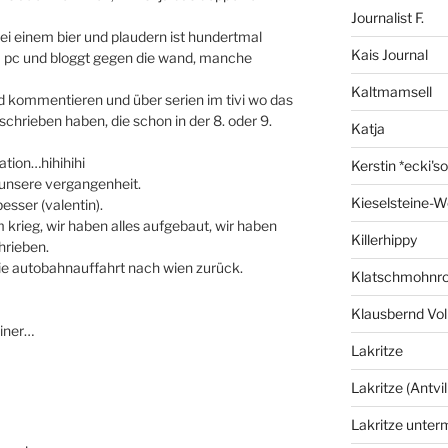
Journalist F.
bei einem bier und plaudern ist hundertmal
Kais Journal
nem pc und bloggt gegen die wand, manche
Kaltmamsell
d kommentieren und über serien im tivi wo das
chrieben haben, die schon in der 8. oder 9.
Katja
nation…hihihihi
Kerstin *ecki's
n unsere vergangenheit.
Kieselsteine-W
esser (valentin).
 krieg, wir haben alles aufgebaut, wir haben
Killerhippy
hrieben.
die autobahnauffahrt nach wien zurück.
Klatschmohnro
Klausbernd Vol
ainer…
Lakritze
Lakritze (Antvil
Lakritze unter