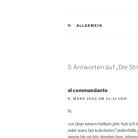
KATEGORIEN
ALLGEMEIN
5 Antworten auf „Die Str
el commandante
8. MÄRZ 2006 UM 01:21 UHR
hi,
vor über einem halben jahr hab ich d
oder wars bei kokolores? jedenfall
wenig bis nichts dergleichen. intere