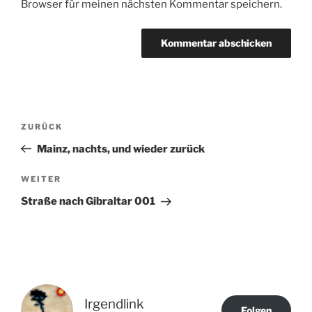
Browser für meinen nächsten Kommentar speichern.
Beitragsnavigation
Vorheriger
ZURÜCK
Beitrag
Mainz, nachts, und wieder zurück
Nächster
WEITER
Beitrag
Straße nach Gibraltar 001
Irgendlink
Folgen