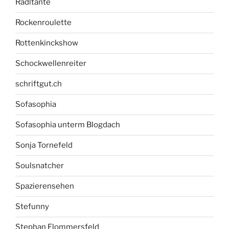
Radltante
Rockenroulette
Rottenkinckshow
Schockwellenreiter
schriftgut.ch
Sofasophia
Sofasophia unterm Blogdach
Sonja Tornefeld
Soulsnatcher
Spazierensehen
Stefunny
Stephan Flommersfeld