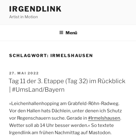
Zum
IRGENDLINK
Inhalt
Artist in Motion
springen
Menü
SCHLAGWORT:
IRMELSHAUSEN
VERÖFFENTLICHT
27. MAI 2022
AM
Tag 11 der 3. Etappe (Tag 32) im Rückblick
| #UmsLand/Bayern
»Leichenhallenhopping am Grabfeld-Röhn-Radweg.
Vor den Hallen hats Dächlein, unter denen ich Schutz
vor Regenschauern suche. Gerade in
#Irmelshausen
.
Wetter soll ab 14 Uhr besser werden.« So textete
Irgendlink am frühen Nachmittag auf Mastodon.