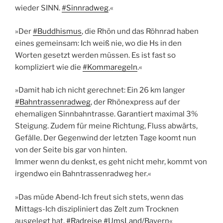
wieder SINN.
#Sinnradweg
.«
»Der
#Buddhismus
, die Rhön und das Röhnrad haben
eines gemeinsam: Ich weiß nie, wo die Hs in den
Worten gesetzt werden müssen. Es ist fast so
kompliziert wie die
#Kommaregeln
.«
»Damit hab ich nicht gerechnet: Ein 26 km langer
#Bahntrassenradweg
, der Rhönexpress auf der
ehemaligen Sinnbahntrasse. Garantiert maximal 3%
Steigung. Zudem für meine Richtung, Fluss abwärts,
Gefälle. Der Gegenwind der letzten Tage koomt nun
von der Seite bis gar von hinten.
Immer wenn du denkst, es geht nicht mehr, kommt von
irgendwo ein Bahntrassenradweg her.«
»Das müde Abend-Ich freut sich stets, wenn das
Mittags-Ich diszipliniert das Zelt zum Trocknen
ausgelegt hat.
#Radreise
#UmsLand
/Bayern«