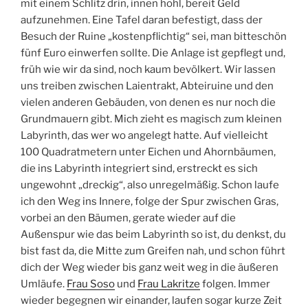
mit einem Schlitz drin, innen hohl, bereit Geld
aufzunehmen. Eine Tafel daran befestigt, dass der
Besuch der Ruine „kostenpflichtig“ sei, man bitteschön
fünf Euro einwerfen sollte. Die Anlage ist gepflegt und,
früh wie wir da sind, noch kaum bevölkert. Wir lassen
uns treiben zwischen Laientrakt, Abteiruine und den
vielen anderen Gebäuden, von denen es nur noch die
Grundmauern gibt. Mich zieht es magisch zum kleinen
Labyrinth, das wer wo angelegt hatte. Auf vielleicht
100 Quadratmetern unter Eichen und Ahornbäumen,
die ins Labyrinth integriert sind, erstreckt es sich
ungewohnt „dreckig“, also unregelmäßig. Schon laufe
ich den Weg ins Innere, folge der Spur zwischen Gras,
vorbei an den Bäumen, gerate wieder auf die
Außenspur wie das beim Labyrinth so ist, du denkst, du
bist fast da, die Mitte zum Greifen nah, und schon führt
dich der Weg wieder bis ganz weit weg in die äußeren
Umläufe.
Frau Soso
und
Frau Lakritze
folgen. Immer
wieder begegnen wir einander, laufen sogar kurze Zeit