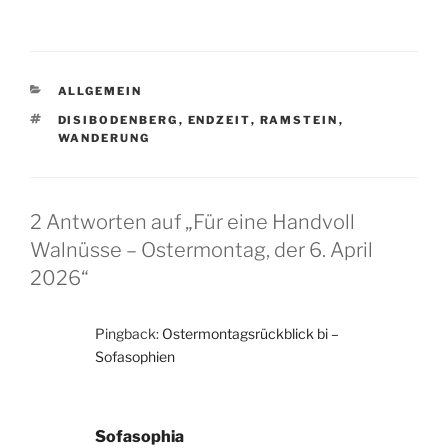
KATEGORIEN
ALLGEMEIN
SCHLAGWÖRTER
DISIBODENBERG
,
ENDZEIT
,
RAMSTEIN
,
WANDERUNG
2 Antworten auf „Für eine Handvoll
Walnüsse – Ostermontag, der 6. April
2026“
Pingback:
Ostermontagsrückblick bi –
Sofasophien
Sofasophia