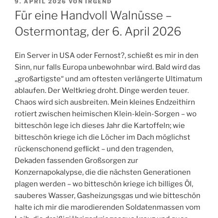
VERÖFFENTLICHT
9. APRIL 2026
VON
IRGEND
AM
Für eine Handvoll Walnüsse –
Ostermontag, der 6. April 2026
Ein Server in USA oder Fernost?, schießt es mir in den
Sinn, nur falls Europa unbewohnbar wird. Bald wird das
„großartigste“ und am oftesten verlängerte Ultimatum
ablaufen. Der Weltkrieg droht. Dinge werden teuer.
Chaos wird sich ausbreiten. Mein kleines Endzeithirn
rotiert zwischen heimischen Klein-klein-Sorgen – wo
bitteschön lege ich dieses Jahr die Kartoffeln; wie
bitteschön kriege ich die Löcher im Dach möglichst
rückenschonend geflickt – und den tragenden,
Dekaden fassenden Großsorgen zur
Konzernapokalypse, die die nächsten Generationen
plagen werden – wo bitteschön kriege ich billiges Öl,
sauberes Wasser, Gasheizungsgas und wie bitteschön
halte ich mir die marodierenden Soldatenmassen vom