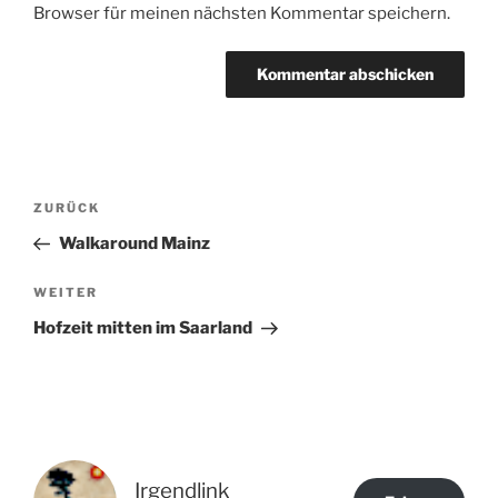
Browser für meinen nächsten Kommentar speichern.
Beitragsnavigation
Vorheriger
ZURÜCK
Beitrag
Walkaround Mainz
Nächster
WEITER
Beitrag
Hofzeit mitten im Saarland
Irgendlink