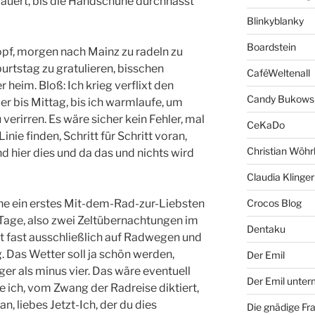
s dauert, bis die Handschuhe durchnässt
Blinkyblanky
Boardstein
kopf, morgen nach Mainz zu radeln zu
rtstag zu gratulieren, bisschen
CaféWeltenall
heim. Bloß: Ich krieg verflixt den
Candy Bukows
er bis Mittag, bis ich warmlaufe, um
verirren. Es wäre sicher kein Fehler, mal
CeKaDo
inie finden, Schritt für Schritt voran,
Christian Wöhr
und hier dies und da das und nichts wird
Claudia Klinger
he ein erstes Mit-dem-Rad-zur-Liebsten
Crocos Blog
 Tage, also zwei Zeltübernachtungen im
Dentaku
st fast ausschließlich auf Radwegen und
. Das Wetter soll ja schön werden,
Der Emil
iger als minus vier. Das wäre eventuell
Der Emil unte
te ich, vom Zwang der Radreise diktiert,
n, liebes Jetzt-Ich, der du dies
Die gnädige Fr