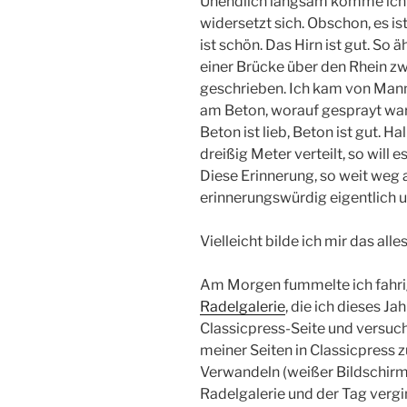
Unendlich langsam komme ich v
widersetzt sich. Obschon, es ist 
ist schön. Das Hirn ist gut. So 
einer Brücke über den Rhein 
geschrieben. Ich kam von Mann
am Beton, worauf gesprayt war 
Beton ist lieb, Beton ist gut.
dreißig Meter verteilt, so will 
Diese Erinnerung, so weit weg 
erinnerungswürdig eigentlich u
Vielleicht bilde ich mir das alle
Am Morgen fummelte ich fahrig 
Radelgalerie
, die ich dieses J
Classicpress-Seite und versuch
meiner Seiten in Classicpress 
Verwandeln (weißer Bildschirm 
Radelgalerie und der Tag ver