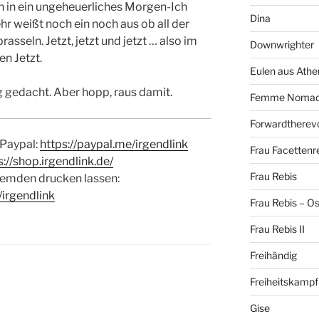
n in ein ungeheuerliches Morgen-Ich
Dina
hr weißt noch ein noch aus ob all der
rasseln. Jetzt, jetzt und jetzt … also im
Downwrighter
en Jetzt.
Eulen aus Athe
g gedacht. Aber hopp, raus damit.
Femme Noma
Forwardtherevo
 Paypal:
https://paypal.me/irgendlink
Frau Facettenr
s://shop.irgendlink.de/
Frau Rebis
emden drucken lassen:
/irgendlink
Frau Rebis – O
Frau Rebis II
Freihändig
Freiheitskampf
H
Gise