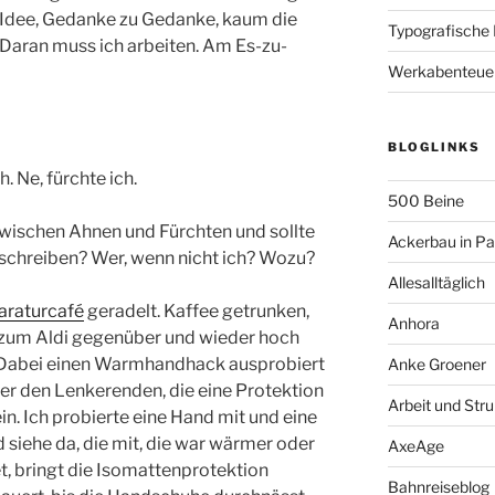
zu Idee, Gedanke zu Gedanke, kaum die
Typografische
 Daran muss ich arbeiten. Am Es-zu-
Werkabenteue
BLOGLINKS
. Ne, fürchte ich.
500 Beine
zwischen Ahnen und Fürchten und sollte
Ackerbau in P
schreiben? Wer, wenn nicht ich? Wozu?
Allesalltäglich
araturcafé
geradelt. Kaffee getrunken,
Anhora
 zum Aldi gegenüber und wieder hoch
 Dabei einen Warmhandhack ausprobiert
Anke Groener
er den Lenkerenden, die eine Protektion
Arbeit und Stru
ein. Ich probierte eine Hand mit und eine
siehe da, die mit, die war wärmer oder
AxeAge
et, bringt die Isomattenprotektion
Bahnreiseblog