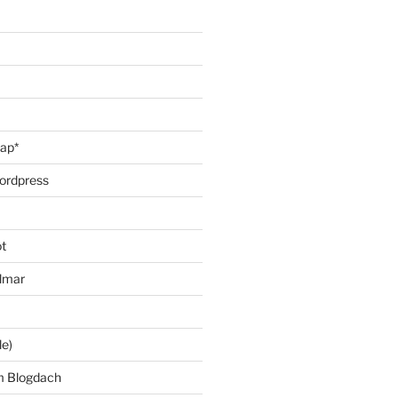
oap*
ordpress
t
lmar
le)
m Blogdach