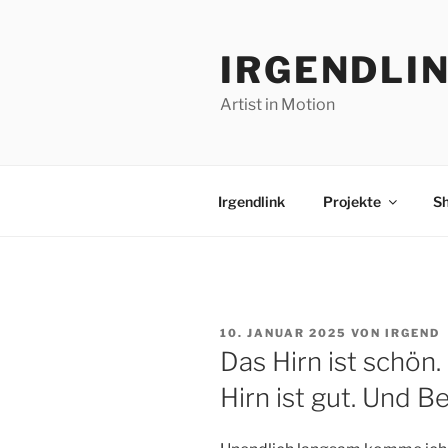
Zum
Inhalt
IRGENDLI
springen
Artist in Motion
Irgendlink
Projekte
S
VERÖFFENTLICHT
10. JANUAR 2025
VON
IRGEND
AM
Das Hirn ist schön. 
Hirn ist gut. Und B