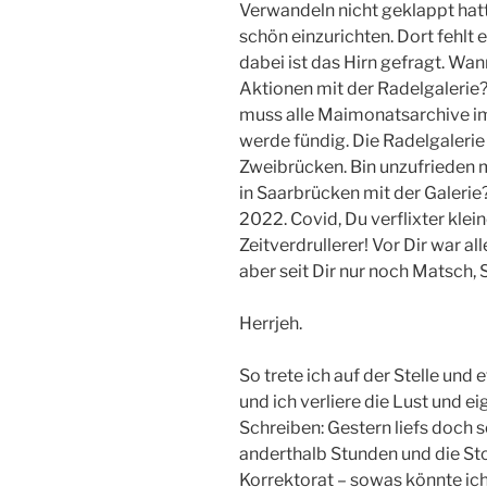
Verwandeln nicht geklappt hatt
schön einzurichten. Dort fehlt 
dabei ist das Hirn gefragt. W
Aktionen mit der Radelgalerie?
muss alle Maimonatsarchive im
werde fündig. Die Radelgaleri
Zweibrücken. Bin unzufrieden mi
in Saarbrücken mit der Galeri
2022. Covid, Du verflixter klei
Zeitverdrullerer! Vor Dir war a
aber seit Dir nur noch Matsch,
Herrjeh.
So trete ich auf der Stelle und
und ich verliere die Lust und e
Schreiben: Gestern liefs doch 
anderthalb Stunden und die Stor
Korrektorat – sowas könnte ich