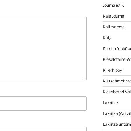
Journalist F.
Kais Journal
Kaltmamsell
Katja
Kerstin *ecki's
Kieselsteine-W
Killerhippy
Klatschmohnro
Klausbernd Vol
Lakritze
Lakritze (Antvil
Lakritze unter