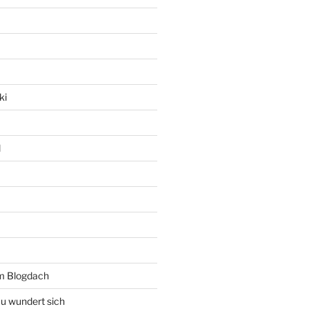
ki
l
rm Blogdach
au wundert sich