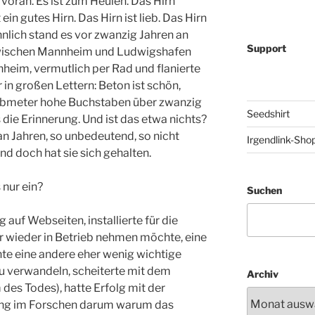
oran. Es ist zum Heulen. Das Hirn
ein gutes Hirn. Das Hirn ist lieb. Das Hirn
ähnlich stand es vor zwanzig Jahren an
Support
zwischen Mannheim und Ludwigshafen
heim, vermutlich per Rad und flanierte
in großen Lettern: Beton ist schön,
 Halbmeter hohe Buchstaben über zwanzig
Seedshirt
es die Erinnerung. Und ist das etwa nichts?
an Jahren, so unbedeutend, so nicht
Irgendlink-Sho
nd doch hat sie sich gehalten.
s nur ein?
Suchen
auf Webseiten, installierte für die
ahr wieder in Betrieb nehmen möchte, eine
te eine andere eher wenig wichtige
zu verwandeln, scheiterte mit dem
Archiv
des Todes), hatte Erfolg mit der
ging im Forschen darum warum das