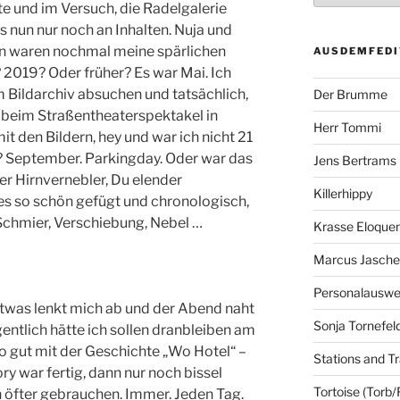
e und im Versuch, die Radelgalerie
es nun nur noch an Inhalten. Nuja und
ann waren nochmal meine spärlichen
AUSDEMFEDI
 2019? Oder früher? Es war Mai. Ich
 Bildarchiv absuchen und tatsächlich,
Der Brumme
e beim Straßentheaterspektakel in
Herr Tommi
t den Bildern, hey und war ich nicht 21
e? September. Parkingday. Oder war das
Jens Bertrams
ner Hirnvernebler, Du elender
Killerhippy
lles so schön gefügt und chronologisch,
 Schmier, Verschiebung, Nebel …
Krasse Eloque
Marcus Jasch
Personalausw
 etwas lenkt mich ab und der Abend naht
Sonja Tornefel
igentlich hätte ich sollen dranbleiben am
so gut mit der Geschichte „Wo Hotel“ –
Stations and Tr
y war fertig, dann nur noch bissel
Tortoise (Torb/
 öfter gebrauchen. Immer. Jeden Tag.