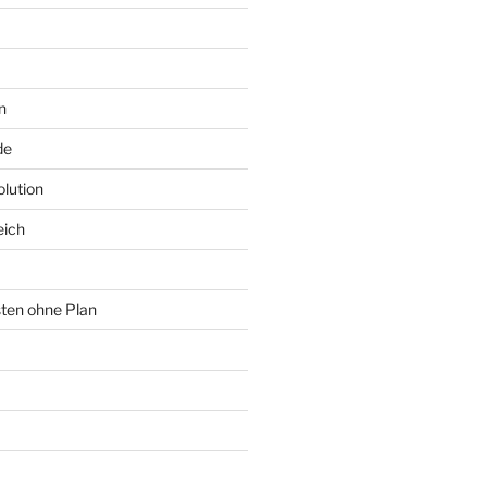
n
de
lution
eich
sten ohne Plan