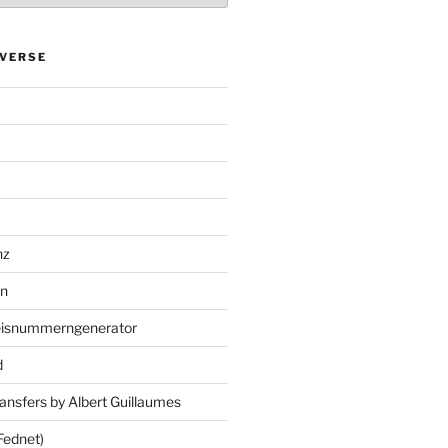
VERSE
nz
en
eisnummerngenerator
d
ansfers by Albert Guillaumes
Fednet)