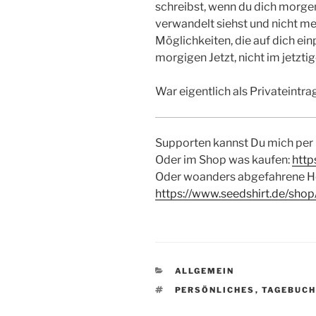
schreibst, wenn du dich morge
verwandelt siehst und nicht me
Möglichkeiten, die auf dich einp
morgigen Jetzt, nicht im jetztig
War eigentlich als Privateintra
Supporten kannst Du mich per
Oder im Shop was kaufen:
http
Oder woanders abgefahrene H
https://www.seedshirt.de/shop
KATEGORIEN
ALLGEMEIN
SCHLAGWÖRTER
PERSÖNLICHES
,
TAGEBUC