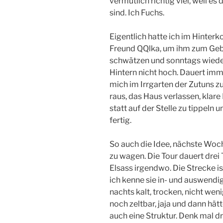
vermutlich richtig viel, weil e
sind. Ich Fuchs.
Eigentlich hatte ich im Hinter
Freund QQlka, um ihm zum Gebu
schwätzen und sonntags wieder 
Hintern nicht hoch. Dauert imm
mich im Irrgarten der Zutuns zu 
raus, das Haus verlassen, klare L
statt auf der Stelle zu tippeln 
fertig.
So auch die Idee, nächste Woc
zu wagen. Die Tour dauert drei
Elsass irgendwo. Die Strecke i
ich kenne sie in- und auswendig
nachts kalt, trocken, nicht wen
noch zeltbar, jaja und dann hät
auch eine Struktur. Denk mal dra