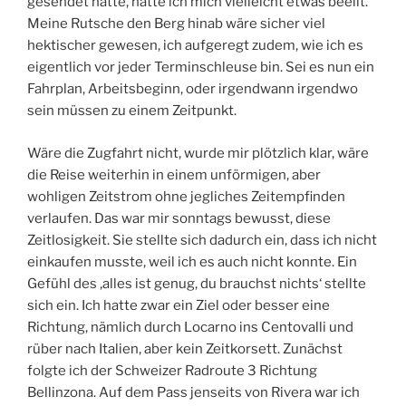
gesendet hatte, hätte ich mich vielleicht etwas beeilt.
Meine Rutsche den Berg hinab wäre sicher viel
hektischer gewesen, ich aufgeregt zudem, wie ich es
eigentlich vor jeder Terminschleuse bin. Sei es nun ein
Fahrplan, Arbeitsbeginn, oder irgendwann irgendwo
sein müssen zu einem Zeitpunkt.
Wäre die Zugfahrt nicht, wurde mir plötzlich klar, wäre
die Reise weiterhin in einem unförmigen, aber
wohligen Zeitstrom ohne jegliches Zeitempfinden
verlaufen. Das war mir sonntags bewusst, diese
Zeitlosigkeit. Sie stellte sich dadurch ein, dass ich nicht
einkaufen musste, weil ich es auch nicht konnte. Ein
Gefühl des ‚alles ist genug, du brauchst nichts‘ stellte
sich ein. Ich hatte zwar ein Ziel oder besser eine
Richtung, nämlich durch Locarno ins Centovalli und
rüber nach Italien, aber kein Zeitkorsett. Zunächst
folgte ich der Schweizer Radroute 3 Richtung
Bellinzona. Auf dem Pass jenseits von Rivera war ich