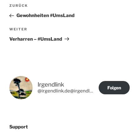
Beitragsnavigation
Vorheriger
ZURÜCK
Beitrag
Gewohnheiten #UmsLand
Nächster
WEITER
Beitrag
Verharren – #UmsLand
Irgendlink
Folgen
@irgendlink.de@irgendlink.de
Support