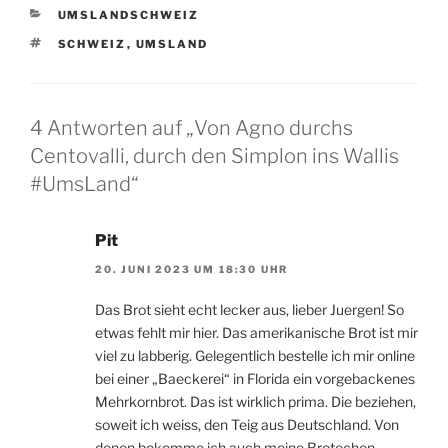
KATEGORIEN
UMSLANDSCHWEIZ
SCHLAGWÖRTER
SCHWEIZ
,
UMSLAND
4 Antworten auf „Von Agno durchs
Centovalli, durch den Simplon ins Wallis
#UmsLand“
Pit
20. JUNI 2023 UM 18:30 UHR
Das Brot sieht echt lecker aus, lieber Juergen! So
etwas fehlt mir hier. Das amerikanische Brot ist mir
viel zu labberig. Gelegentlich bestelle ich mir online
bei einer „Baeckerei“ in Florida ein vorgebackenes
Mehrkornbrot. Das ist wirklich prima. Die beziehen,
soweit ich weiss, den Teig aus Deutschland. Von
denen bekomme ich auch meine Brotechen –