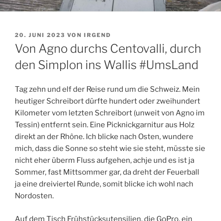
VERÖFFENTLICHT
20. JUNI 2023
VON
IRGEND
AM
Von Agno durchs Centovalli, durch
den Simplon ins Wallis #UmsLand
Tag zehn und elf der Reise rund um die Schweiz. Mein
heutiger Schreibort dürfte hundert oder zweihundert
Kilometer vom letzten Schreibort (unweit von Agno im
Tessin) entfernt sein. Eine Picknickgarnitur aus Holz
direkt an der Rhône. Ich blicke nach Osten, wundere
mich, dass die Sonne so steht wie sie steht, müsste sie
nicht eher überm Fluss aufgehen, achje und es ist ja
Sommer, fast Mittsommer gar, da dreht der Feuerball
ja eine dreiviertel Runde, somit blicke ich wohl nach
Nordosten.
Auf dem Tisch Frühstücksutensilien, die GoPro, ein