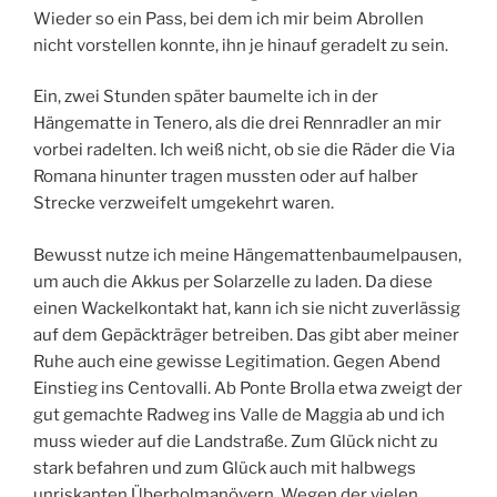
Wieder so ein Pass, bei dem ich mir beim Abrollen
nicht vorstellen konnte, ihn je hinauf geradelt zu sein.
Ein, zwei Stunden später baumelte ich in der
Hängematte in Tenero, als die drei Rennradler an mir
vorbei radelten. Ich weiß nicht, ob sie die Räder die Via
Romana hinunter tragen mussten oder auf halber
Strecke verzweifelt umgekehrt waren.
Bewusst nutze ich meine Hängemattenbaumelpausen,
um auch die Akkus per Solarzelle zu laden. Da diese
einen Wackelkontakt hat, kann ich sie nicht zuverlässig
auf dem Gepäckträger betreiben. Das gibt aber meiner
Ruhe auch eine gewisse Legitimation. Gegen Abend
Einstieg ins Centovalli. Ab Ponte Brolla etwa zweigt der
gut gemachte Radweg ins Valle de Maggia ab und ich
muss wieder auf die Landstraße. Zum Glück nicht zu
stark befahren und zum Glück auch mit halbwegs
unriskanten Überholmanövern. Wegen der vielen