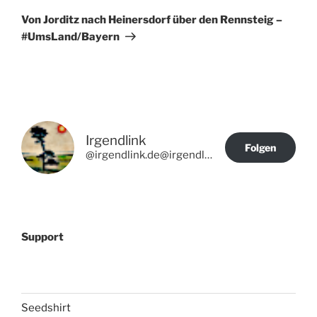
Beitrag
Von Jorditz nach Heinersdorf über den Rennsteig –
#UmsLand/Bayern
Irgendlink
Folgen
@irgendlink.de@irgendlink.de
Support
Seedshirt