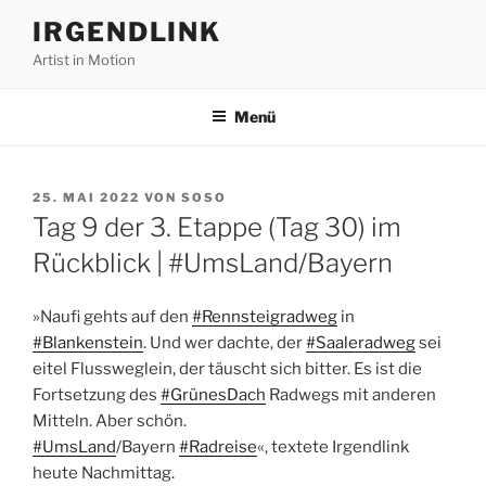
Zum
IRGENDLINK
Inhalt
Artist in Motion
springen
Menü
VERÖFFENTLICHT
25. MAI 2022
VON
SOSO
AM
Tag 9 der 3. Etappe (Tag 30) im
Rückblick | #UmsLand/Bayern
»Naufi gehts auf den
#Rennsteigradweg
in
#Blankenstein
. Und wer dachte, der
#Saaleradweg
sei
eitel Flussweglein, der täuscht sich bitter. Es ist die
Fortsetzung des
#GrünesDach
Radwegs mit anderen
Mitteln. Aber schön.
#UmsLand
/Bayern
#Radreise
«, textete Irgendlink
heute Nachmittag.