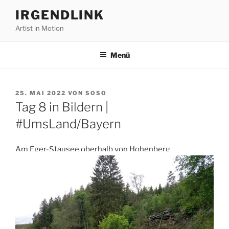
Zum
IRGENDLINK
Inhalt
Artist in Motion
springen
Menü
VERÖFFENTLICHT
25. MAI 2022
VON
SOSO
AM
Tag 8 in Bildern |
#UmsLand/Bayern
Am Eger-Stausee oberhalb von Hohenberg