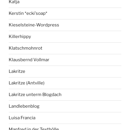
Katja
Kerstin *ecki'soap*
Kieselsteine-Wordpress
Killerhippy
Klatschmohnrot
Klausbernd Vollmar
Lakritze
Lakritze (Antville)
Lakritze unterm Blogdach
Landlebenblog
Luisa Francia
Manfred in der Texthölle