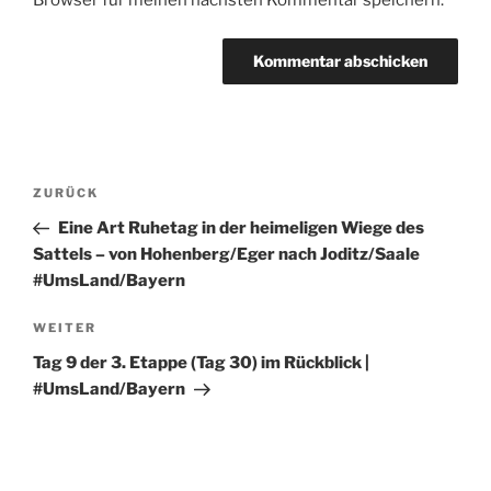
Browser für meinen nächsten Kommentar speichern.
Beitragsnavigation
Vorheriger
ZURÜCK
Beitrag
Eine Art Ruhetag in der heimeligen Wiege des
Sattels – von Hohenberg/Eger nach Joditz/Saale
#UmsLand/Bayern
Nächster
WEITER
Beitrag
Tag 9 der 3. Etappe (Tag 30) im Rückblick |
#UmsLand/Bayern