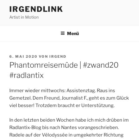
Zum
IRGENDLINK
Inhalt
Artist in Motion
springen
Menü
VERÖFFENTLICHT
6. MAI 2020
VON
IRGEND
AM
Phantomreisemüde | #zwand20
#radlantix
Immer wieder mittwochs: Assistenztag. Raus ins
Gemetzel. Dem Freund, Journalist F., geht es zum Glück
viel besser! Trotzdem braucht er Unterstützung.
In den letzten beiden Wochen habe ich mich drüben im
Radlantix-Blog bis nach Nantes vorangeschrieben.
Radele auf der Vélodyssée in umgekehrter Richtung