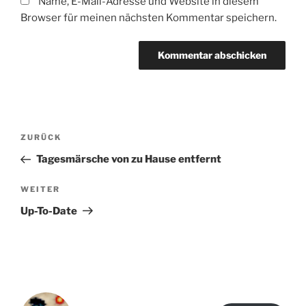
Name, E-Mail-Adresse und Website in diesem
Browser für meinen nächsten Kommentar speichern.
Beitragsnavigation
Vorheriger
ZURÜCK
Beitrag
Tagesmärsche von zu Hause entfernt
Nächster
WEITER
Beitrag
Up-To-Date