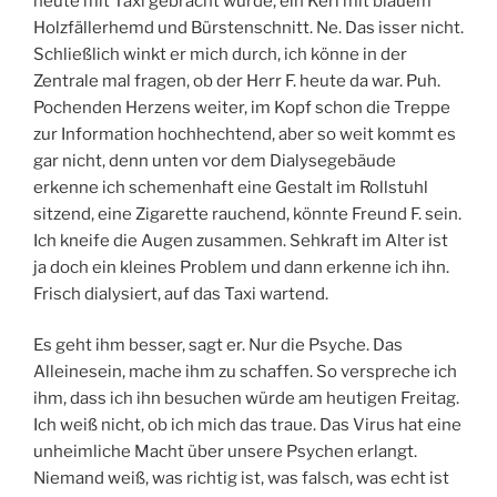
heute mit Taxi gebracht wurde, ein Kerl mit blauem
Holzfällerhemd und Bürstenschnitt. Ne. Das isser nicht.
Schließlich winkt er mich durch, ich könne in der
Zentrale mal fragen, ob der Herr F. heute da war. Puh.
Pochenden Herzens weiter, im Kopf schon die Treppe
zur Information hochhechtend, aber so weit kommt es
gar nicht, denn unten vor dem Dialysegebäude
erkenne ich schemenhaft eine Gestalt im Rollstuhl
sitzend, eine Zigarette rauchend, könnte Freund F. sein.
Ich kneife die Augen zusammen. Sehkraft im Alter ist
ja doch ein kleines Problem und dann erkenne ich ihn.
Frisch dialysiert, auf das Taxi wartend.
Es geht ihm besser, sagt er. Nur die Psyche. Das
Alleinesein, mache ihm zu schaffen. So verspreche ich
ihm, dass ich ihn besuchen würde am heutigen Freitag.
Ich weiß nicht, ob ich mich das traue. Das Virus hat eine
unheimliche Macht über unsere Psychen erlangt.
Niemand weiß, was richtig ist, was falsch, was echt ist