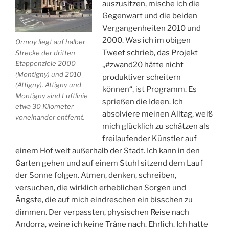
auszusitzen, mische ich die
Gegenwart und die beiden
Vergangenheiten 2010 und
2000. Was ich im obigen
Ormoy liegt auf halber
Tweet schrieb, das Projekt
Strecke der dritten
Etappenziele 2000
„#zwand20 hätte nicht
(Montigny) und 2010
produktiver scheitern
(Attigny). Attigny und
können“, ist Programm. Es
Montigny sind Luftlinie
sprießen die Ideen. Ich
etwa 30 Kilometer
absolviere meinen Alltag, weiß
voneinander entfernt.
mich glücklich zu schätzen als
freilaufender Künstler auf
einem Hof weit außerhalb der Stadt. Ich kann in den
Garten gehen und auf einem Stuhl sitzend dem Lauf
der Sonne folgen. Atmen, denken, schreiben,
versuchen, die wirklich erheblichen Sorgen und
Ängste, die auf mich eindreschen ein bisschen zu
dimmen. Der verpassten, physischen Reise nach
Andorra, weine ich keine Träne nach. Ehrlich. Ich hatte