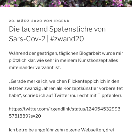
VERÖFFENTLICHT
20. MÄRZ 2020
VON
IRGEND
AM
Die tausend Spatenstiche von
Sars-Cov-2 | #zwand20
Während der gestrigen, täglichen Blogarbeit wurde mir
plötzlich klar, wie sehr in meinem Kunstkonzept alles
miteinander verzahnt ist.
„Gerade merke ich, welchen Flickenteppich ich in den
letzten zwanzig Jahren als Konzeptkünstler vorbereitet
habe“, schrieb ich auf Twitter (nur echt mit Tippfehler).
https://twitter.com/irgendlink/status/124054532993
5781889?s=20
Ich betreibe ungefähr zehn eigene Webseiten, drei