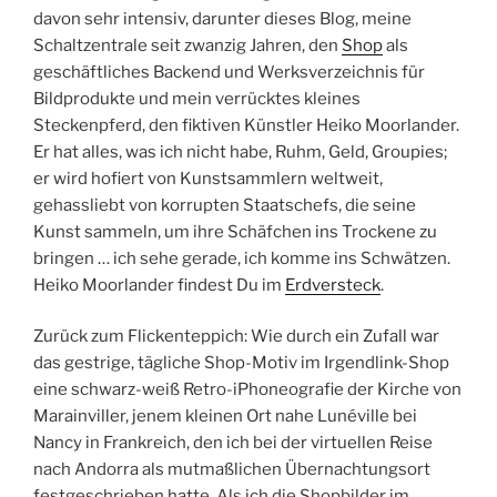
davon sehr intensiv, darunter dieses Blog, meine
Schaltzentrale seit zwanzig Jahren, den
Shop
als
geschäftliches Backend und Werksverzeichnis für
Bildprodukte und mein verrücktes kleines
Steckenpferd, den fiktiven Künstler Heiko Moorlander.
Er hat alles, was ich nicht habe, Ruhm, Geld, Groupies;
er wird hofiert von Kunstsammlern weltweit,
gehassliebt von korrupten Staatschefs, die seine
Kunst sammeln, um ihre Schäfchen ins Trockene zu
bringen … ich sehe gerade, ich komme ins Schwätzen.
Heiko Moorlander findest Du im
Erdversteck
.
Zurück zum Flickenteppich: Wie durch ein Zufall war
das gestrige, tägliche Shop-Motiv im Irgendlink-Shop
eine schwarz-weiß Retro-iPhoneografie der Kirche von
Marainviller, jenem kleinen Ort nahe Lunéville bei
Nancy in Frankreich, den ich bei der virtuellen Reise
nach Andorra als mutmaßlichen Übernachtungsort
festgeschrieben hatte. Als ich die Shopbilder im