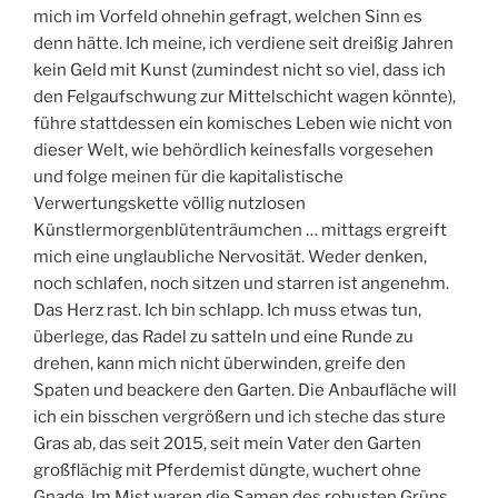
mich im Vorfeld ohnehin gefragt, welchen Sinn es
denn hätte. Ich meine, ich verdiene seit dreißig Jahren
kein Geld mit Kunst (zumindest nicht so viel, dass ich
den Felgaufschwung zur Mittelschicht wagen könnte),
führe stattdessen ein komisches Leben wie nicht von
dieser Welt, wie behördlich keinesfalls vorgesehen
und folge meinen für die kapitalistische
Verwertungskette völlig nutzlosen
Künstlermorgenblütenträumchen … mittags ergreift
mich eine unglaubliche Nervosität. Weder denken,
noch schlafen, noch sitzen und starren ist angenehm.
Das Herz rast. Ich bin schlapp. Ich muss etwas tun,
überlege, das Radel zu satteln und eine Runde zu
drehen, kann mich nicht überwinden, greife den
Spaten und beackere den Garten. Die Anbaufläche will
ich ein bisschen vergrößern und ich steche das sture
Gras ab, das seit 2015, seit mein Vater den Garten
großflächig mit Pferdemist düngte, wuchert ohne
Gnade. Im Mist waren die Samen des robusten Grüns