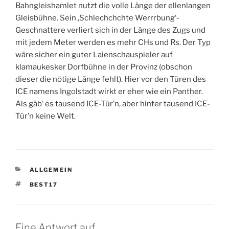
Bahngleishamlet nutzt die volle Länge der ellenlangen
Gleisbühne. Sein ‚Schlechchchte Werrrbung‘-
Geschnattere verliert sich in der Länge des Zugs und
mit jedem Meter werden es mehr CHs und Rs. Der Typ
wäre sicher ein guter Laienschauspieler auf
klamaukesker Dorfbühne in der Provinz (obschon
dieser die nötige Länge fehlt). Hier vor den Türen des
ICE namens Ingolstadt wirkt er eher wie ein Panther.
Als gäb‘ es tausend ICE-Tür’n, aber hinter tausend ICE-
Tür’n keine Welt.
KATEGORIEN
ALLGEMEIN
SCHLAGWÖRTER
BEST17
Eine Antwort auf