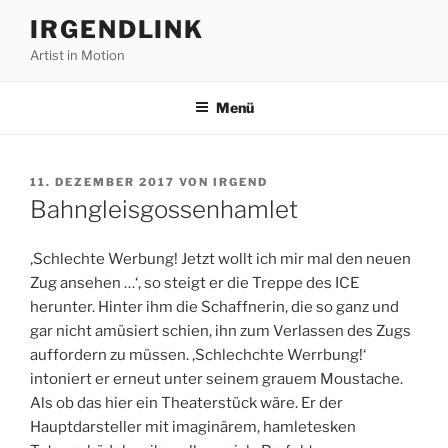
Zum
IRGENDLINK
Inhalt
Artist in Motion
springen
Menü
VERÖFFENTLICHT
11. DEZEMBER 2017
VON
IRGEND
AM
Bahngleisgossenhamlet
‚Schlechte Werbung! Jetzt wollt ich mir mal den neuen
Zug ansehen …‘, so steigt er die Treppe des ICE
herunter. Hinter ihm die Schaffnerin, die so ganz und
gar nicht amüsiert schien, ihn zum Verlassen des Zugs
auffordern zu müssen. ‚Schlechchte Werrbung!‘
intoniert er erneut unter seinem grauem Moustache.
Als ob das hier ein Theaterstück wäre. Er der
Hauptdarsteller mit imaginärem, hamletesken