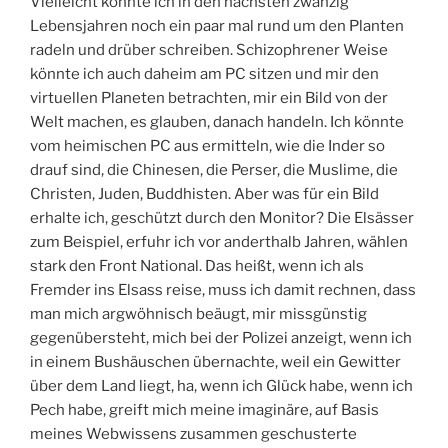
Vielleicht könnte ich in den nächsten zwanzig
Lebensjahren noch ein paar mal rund um den Planten
radeln und drüber schreiben. Schizophrener Weise
könnte ich auch daheim am PC sitzen und mir den
virtuellen Planeten betrachten, mir ein Bild von der
Welt machen, es glauben, danach handeln. Ich könnte
vom heimischen PC aus ermitteln, wie die Inder so
drauf sind, die Chinesen, die Perser, die Muslime, die
Christen, Juden, Buddhisten. Aber was für ein Bild
erhalte ich, geschützt durch den Monitor? Die Elsässer
zum Beispiel, erfuhr ich vor anderthalb Jahren, wählen
stark den Front National. Das heißt, wenn ich als
Fremder ins Elsass reise, muss ich damit rechnen, dass
man mich argwöhnisch beäugt, mir missgünstig
gegenübersteht, mich bei der Polizei anzeigt, wenn ich
in einem Bushäuschen übernachte, weil ein Gewitter
über dem Land liegt, ha, wenn ich Glück habe, wenn ich
Pech habe, greift mich meine imaginäre, auf Basis
meines Webwissens zusammen geschusterte