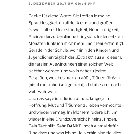
3. DEZEMBER 2017 UM 09:14 UHR
Danke für diese Worte. Sie treffen in meine
Sprachlosigkeit ob all der kleinen und großen
Gewalt, all der Unanständigkeit, Rüpelhaftigkeit,
Aneinandervorbeiblindheit ringsum. In den letzten
Monaten fühle ich mich mehr und mehr entmutigt.
Gerade in der Schule, wo mir in den Kindern und
Jugendlichen täglich der „Extrakt“ aus all diesem,
die fatalen Auswirkungen einer solchen Welt
sichtbar werden, und wo in nahezu jedem
Gespräch, welches man anstößt, Tränen fließen
(nicht metaphorisch gemeint), da tut es nur noch
weh-weh-weh.
Und das sage ich, die ich oft und lange ja in
Hoffnung, Mut und Träumen zu leben vermochte –
und wieder vermag. Im Moment rudere ich, um
wieder in eine Grundzuversicht hineinzufinden.
Dein Text hilft. Sehr. DANKE, noch einmal dafür.
(Und dass und was ich heute, vorhin bloggte, dies