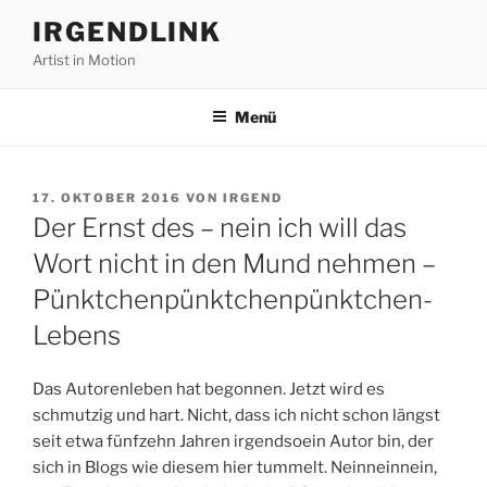
Zum
IRGENDLINK
Inhalt
Artist in Motion
springen
Menü
VERÖFFENTLICHT
17. OKTOBER 2016
VON
IRGEND
AM
Der Ernst des – nein ich will das
Wort nicht in den Mund nehmen –
Pünktchenpünktchenpünktchen-
Lebens
Das Autorenleben hat begonnen. Jetzt wird es
schmutzig und hart. Nicht, dass ich nicht schon längst
seit etwa fünfzehn Jahren irgendsoein Autor bin, der
sich in Blogs wie diesem hier tummelt. Neinneinnein,