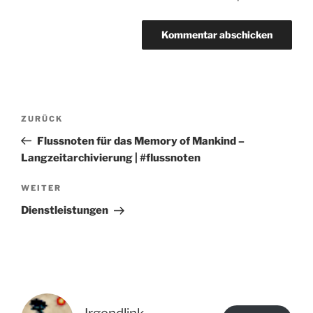
Beitragsnavigation
Vorheriger
ZURÜCK
Beitrag
Flussnoten für das Memory of Mankind –
Langzeitarchivierung | #flussnoten
Nächster
WEITER
Beitrag
Dienstleistungen