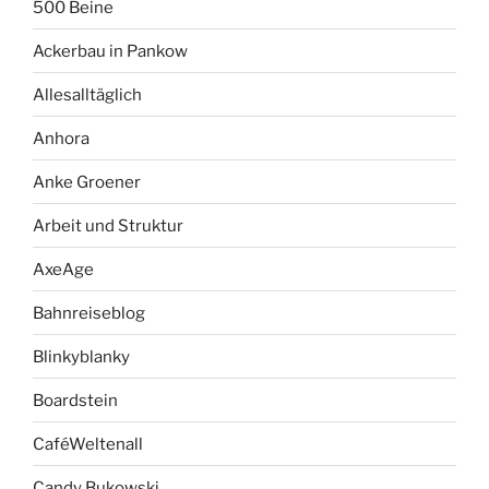
500 Beine
Ackerbau in Pankow
Allesalltäglich
Anhora
Anke Groener
Arbeit und Struktur
AxeAge
Bahnreiseblog
Blinkyblanky
Boardstein
CaféWeltenall
Candy Bukowski