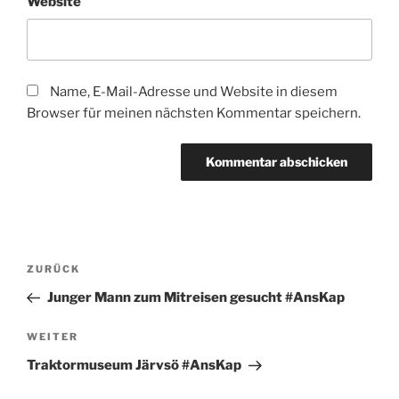
Website
Name, E-Mail-Adresse und Website in diesem
Browser für meinen nächsten Kommentar speichern.
Beitragsnavigation
Vorheriger
ZURÜCK
Beitrag
Junger Mann zum Mitreisen gesucht #AnsKap
Nächster
WEITER
Beitrag
Traktormuseum Järvsö #AnsKap