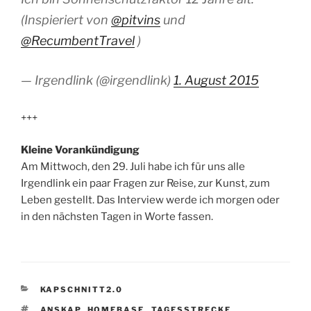
(Inspieriert von
@pitvins
und
@RecumbentTravel
)
— Irgendlink (@irgendlink)
1. August 2015
+++
Kleine Vorankündigung
Am Mittwoch, den 29. Juli habe ich für uns alle
Irgendlink ein paar Fragen zur Reise, zur Kunst, zum
Leben gestellt. Das Interview werde ich morgen oder
in den nächsten Tagen in Worte fassen.
KATEGORIEN
KAPSCHNITT2.0
SCHLAGWÖRTER
ANSKAP
,
HOMEBASE
,
TAGESSTRECKE