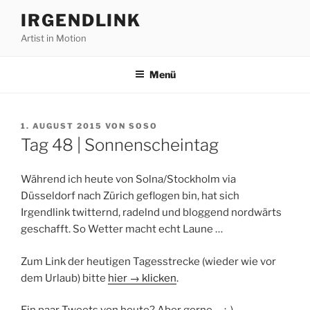
Zum
IRGENDLINK
Inhalt
Artist in Motion
springen
Menü
VERÖFFENTLICHT
1. AUGUST 2015
VON
SOSO
AM
Tag 48 | Sonnenscheintag
Während ich heute von Solna/Stockholm via
Düsseldorf nach Zürich geflogen bin, hat sich
Irgendlink twitternd, radelnd und bloggend nordwärts
geschafft. So Wetter macht echt Laune …
Zum Link der heutigen Tagesstrecke (wieder wie vor
dem Urlaub) bitte
hier → klicken
.