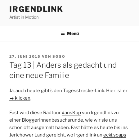
Zum
IRGENDLINK
Inhalt
Artist in Motion
springen
Menü
VERÖFFENTLICHT
27. JUNI 2015
VON
SOSO
AM
Tag 13 | Anders als gedacht und
eine neue Familie
Ja, auch heute gibt’s den Tagesstrecke-Link. Hier ist er
→ klicken
.
Fast wird diese Radtour
#ansKap
von Irgendlink zu
einer BloggerInnenbesuchsrunde, wie wir sie uns
schon oft ausgemalt haben. Fast hätte es heute bis ins
Jerichower Land gereicht, wo Irgendlink an
ecki.soaps