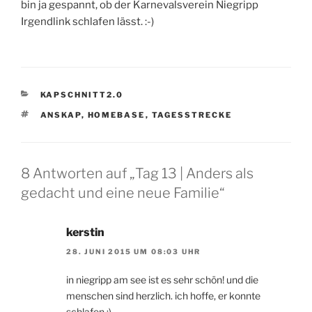
bin ja gespannt, ob der Karnevalsverein Niegripp
Irgendlink schlafen lässt. :-)
KATEGORIEN
KAPSCHNITT2.0
SCHLAGWÖRTER
ANSKAP
,
HOMEBASE
,
TAGESSTRECKE
8 Antworten auf „Tag 13 | Anders als
gedacht und eine neue Familie“
kerstin
28. JUNI 2015 UM 08:03 UHR
in niegripp am see ist es sehr schön! und die
menschen sind herzlich. ich hoffe, er konnte
schlafen ;)