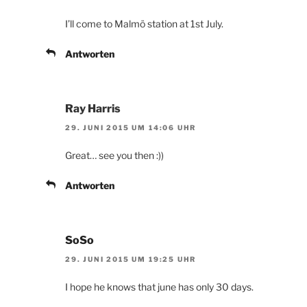
I’ll come to Malmö station at 1st July.
Antworten
Ray Harris
29. JUNI 2015 UM 14:06 UHR
Great… see you then :))
Antworten
SoSo
29. JUNI 2015 UM 19:25 UHR
I hope he knows that june has only 30 days.