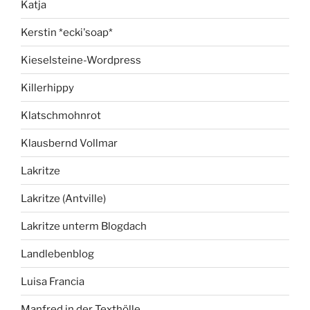
Katja
Kerstin *ecki'soap*
Kieselsteine-Wordpress
Killerhippy
Klatschmohnrot
Klausbernd Vollmar
Lakritze
Lakritze (Antville)
Lakritze unterm Blogdach
Landlebenblog
Luisa Francia
Manfred in der Texthölle