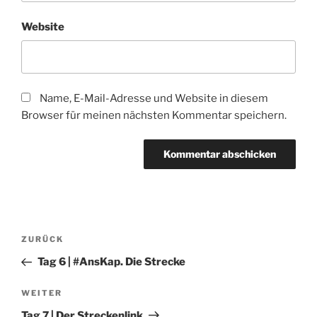
Website
Name, E-Mail-Adresse und Website in diesem
Browser für meinen nächsten Kommentar speichern.
Beitragsnavigation
Vorheriger
ZURÜCK
Beitrag
Tag 6 | #AnsKap. Die Strecke
Nächster
WEITER
Beitrag
Tag 7 | Der Streckenlink