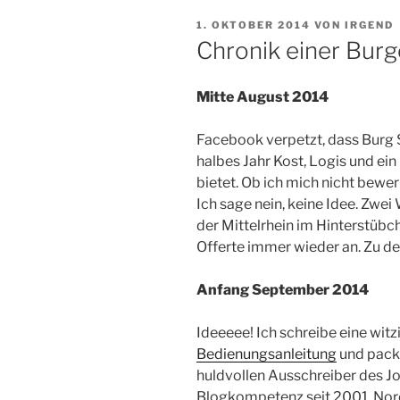
VERÖFFENTLICHT
1. OKTOBER 2014
VON
IRGEND
AM
Chronik einer Bur
Mitte August 2014
Facebook verpetzt, dass Burg 
halbes Jahr Kost, Logis und ein 
bietet. Ob ich mich nicht bewe
Ich sage nein, keine Idee. Zwei
der Mittelrhein im Hinterstübc
Offerte immer wieder an. Zu de
Anfang September 2014
Ideeeee! Ich schreibe eine witz
Bedienungsanleitung
und packe
huldvollen Ausschreiber des J
Blogkompetenz seit 2001, Nor