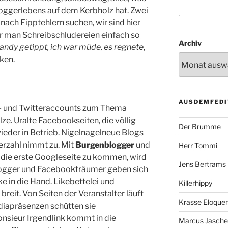
oggerlebens auf dem Kerbholz hat. Zwei
nach Fipptehlern suchen, wir sind hier
der man Schreibschludereien einfach so
Archiv
Handy getippt, ich war müde, es regnete
,
ken.
AUSDEMFEDI
k- und Twitteraccounts zum Thema
ze. Uralte Facebookseiten, die völlig
Der Brumme
wieder in Betrieb. Nigelnagelneue Blogs
erzahl nimmt zu. Mit
Burgenblogger
und
Herr Tommi
 die erste Googleseite zu kommen, wird
Jens Bertrams
ogger und Facebookträumer geben sich
ke in die Hand. Likebettelei und
Killerhippy
eit. Von Seiten der Veranstalter läuft
Krasse Eloque
diapräsenzen schütten sie
onsieur Irgendlink kommt in die
Marcus Jasch