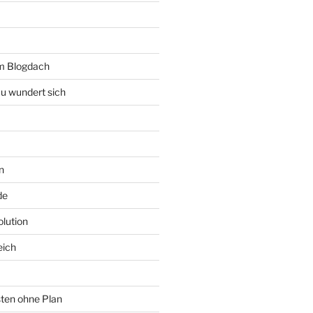
rm Blogdach
au wundert sich
n
de
lution
eich
sten ohne Plan