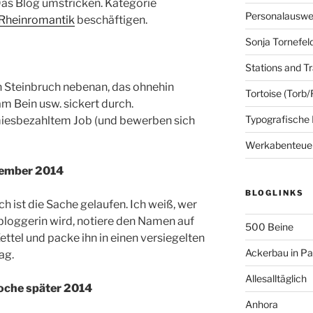
Das Blog umstricken. Kategorie
Personalausw
Rheinromantik
beschäftigen.
Sonja Tornefel
Stations and Tr
ein Steinbruch nebenan, das ohnehin
Tortoise (Torb/
m Bein usw. sickert durch.
Typografische
iesbezahltem Job (und bewerben sich
Werkabenteue
tember 2014
BLOGLINKS
ch ist die Sache gelaufen. Ich weiß, wer
loggerin wird, notiere den Namen auf
500 Beine
ttel und packe ihn in einen versiegelten
Ackerbau in P
ag.
Allesalltäglich
oche später 2014
Anhora