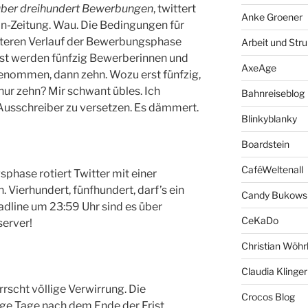
ber dreihundert Bewerbungen
, twittert
Anke Groener
in-Zeitung. Wau. Die Bedingungen für
teren Verlauf der Bewerbungsphase
Arbeit und Stru
st werden fünfzig Bewerberinnen und
AxeAge
enommen, dann zehn. Wozu erst fünfzig,
nur zehn? Mir schwant übles. Ich
Bahnreiseblog
 Ausschreiber zu versetzen. Es dämmert.
Blinkyblanky
Boardstein
CaféWeltenall
hase rotiert Twitter mit einer
 Vierhundert, fünfhundert, darf’s ein
Candy Bukows
adline um 23:59 Uhr sind es über
CeKaDo
erver!
Christian Wöhr
Claudia Klinger
rscht völlige Verwirrung. Die
Crocos Blog
ge Tage nach dem Ende der Frist