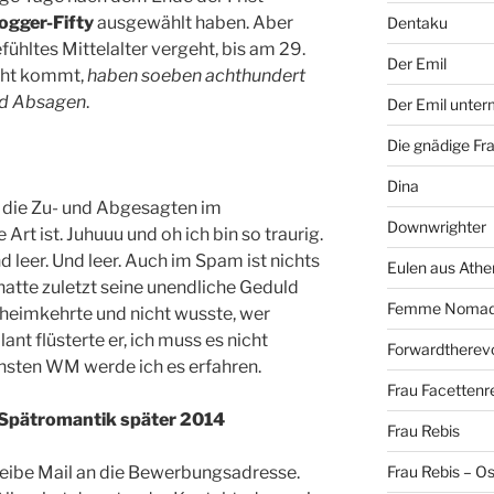
ogger-Fifty
ausgewählt haben. Aber
Dentaku
fühltes Mittelalter vergeht, bis am 29.
Der Emil
cht kommt,
haben soeben achthundert
nd Absagen
.
Der Emil unte
Die gnädige Fr
Dina
n die Zu- und Abgesagten im
Downwrighter
 Art ist. Juhuuu und oh ich bin so traurig.
nd leer. Und leer. Auch im Spam ist nichts
Eulen aus Athe
hatte zuletzt seine unendliche Geduld
Femme Noma
 heimkehrte und nicht wusste, wer
ant flüsterte er, ich muss es nicht
Forwardtherevo
chsten WM werde ich es erfahren.
Frau Facettenr
e Spätromantik später 2014
Frau Rebis
reibe Mail an die Bewerbungsadresse.
Frau Rebis – O