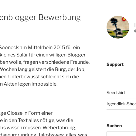
genblogger Bewerbung
Sooneck am Mittelrhein 2015 für ein
kleines Salär für einen willigen Blogger
rben wolle, fragen verschiedene Freunde.
Support
 Wochen lang geistert die Burg, der Job,
hen. Unterbewusst schleicht sich die
n Akten legen impossible.
Seedshirt
Irgendlink-Sho
ige Glosse in Form einer
 in den Text alles nötige, was die
Suchen
obs wissen müssen. Weberfahrung,
dseeumrundung, Jakobsweg, alles, was