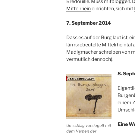
Bredouille. Muss mitbloggen. 
Mittelrhein
einrichten, sich mit
7. September 2014
Dass es auf der Burg laut ist, 
lärmgebeutelte Mittelrheintal a
Madigmacher schreiben von m
vermutlich dennoch).
8. Sep
Eigentli
Burgenb
einem Ze
Umschl
Eine W
Umschlag versiegelt mit
dem Namen der