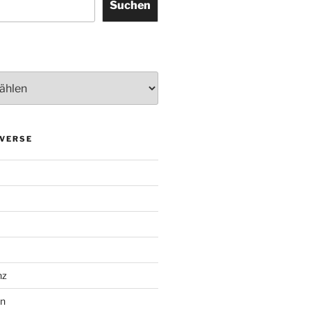
Suchen
VERSE
nz
en