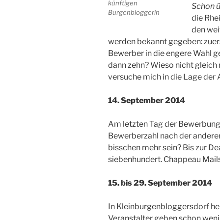
künftigen
Schon ü
Burgenbloggerin
die Rhe
den wei
werden bekannt gegeben: zuer
Bewerber in die engere Wahl g
dann zehn? Wieso nicht gleich 
versuche mich in die Lage der
14. September 2014
Am letzten Tag der Bewerbungsp
Bewerberzahl nach der anderen.
bisschen mehr sein? Bis zur De
siebenhundert. Chappeau Mails
15. bis 29. September 2014
In Kleinburgenbloggersdorf her
Veranstalter geben schon weni