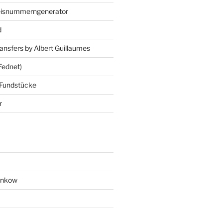
eisnummerngenerator
d
ansfers by Albert Guillaumes
Fednet)
 Fundstücke
r
ankow