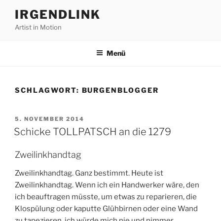
Zum
IRGENDLINK
Inhalt
Artist in Motion
springen
Menü
SCHLAGWORT:
BURGENBLOGGER
VERÖFFENTLICHT
5. NOVEMBER 2014
AM
Schicke TOLLPATSCH an die 1279
Zweilinkhandtag
Zweilinkhandtag. Ganz bestimmt. Heute ist
Zweilinkhandtag. Wenn ich ein Handwerker wäre, den
ich beauftragen müsste, um etwas zu reparieren, die
Klospülung oder kaputte Glühbirnen oder eine Wand
zu tapezieren, ich würde mich nie und nimmer