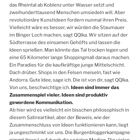
das Rheintal ab Koblenz unter Wasser setzt und
zweihunderttausend Menschen umsiedeln will. Aber
revolutionäre Kunstideen fordern nunmal ihren Preis.
Vielleicht wäre es besser, wir würden die Staumauer
im Binger Loch machen, sagt QQlka. Wir sitzen auf der
Südterrasse des einsamen Gehöfts und lassen die
Ideen sprießen. Man könnte das Tal trocken legen und
eine 65 Kilometer lange Shoppingmall daraus machen.
Ein Paradies für die kaufkräftige junge Mittelschicht.
Dach drüber. Shops in den Felsen meiseln, fast wie
Andorra. Gute Idee, sage ich. Die ist von dir, sagt QQlka.
Von uns, beschwichtige ich.
Ideen sind immer das
Zusammenspiel vieler. Ideen sind produktiv
gewordene Kommunikation.
Ab hier wird es vielleicht ein bisschen philosophisch in
diesem Satireartikel, aber der Beweis, wie der
Zusammenschluss von Ideen funktionieren kann, liegt
ja ungeschminkt vor uns. Die Burgenbloggerkampagne
nimmt ihren Lauf durch die sozialen Medien. Die vielen