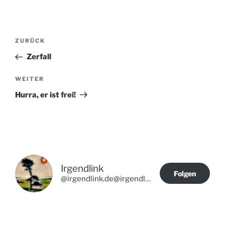
Beitragsnavigation
Vorheriger
ZURÜCK
Beitrag
Zerfall
Nächster
WEITER
Beitrag
Hurra, er ist frei!
Irgendlink
Folgen
@irgendlink.de@irgendlink.de