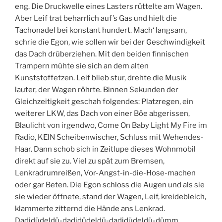
eng. Die Druckwelle eines Lasters rüttelte am Wagen.
Aber Leif trat beharrlich auf’s Gas und hielt die
Tachonadel bei konstant hundert. Mach‘ langsam,
schrie die Egon, wie sollen wir bei der Geschwindigkeit
das Dach drüberziehen. Mit den beiden finnischen
Trampern mühte sie sich an dem alten
Kunststoffetzen. Leif blieb stur, drehte die Musik
lauter, der Wagen röhrte. Binnen Sekunden der
Gleichzeitigkeit geschah folgendes: Platzregen, ein
weiterer LKW, das Dach von einer Böe abgerissen,
Blaulicht von irgendwo, Come On Baby Light My Fire im
Radio, KEIN Scheibenwischer, Schluss mit Wehendes-
Haar. Dann schob sich in Zeitlupe dieses Wohnmobil
direkt auf sie zu. Viel zu spät zum Bremsen,
Lenkradrumreißen, Vor-Angst-in-die-Hose-machen
oder gar Beten. Die Egon schloss die Augen und als sie
sie wieder öffnete, stand der Wagen, Leif, kreidebleich,
klammerte zitternd die Hände ans Lenkrad.
Dadidüdeldü-dadidüdeldü-dadidüdeldü-dümm,