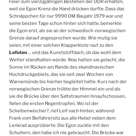
Feier zum vierzigjährigen Bestehen der DDR erhalten,
weil sie Egon Krenz die Hand drücken durfte. Dass das
Schnäppchen für nur 9990 DM Baujahr 1979 war und
seine besten Tage schon hinter sich hatte, bemerkte
die Egon erst, als sie an der schwedisch-norwegischen
Grenze darauf angesprochen wurde. Wie mutig sie
seien, mit einer solchen Klapperkiste rauf zu den
Lofoten
… und das Kunststoffdach, ob das wohl dem
Wetter standhalten würde. Was hatten sie gelacht, die
Sonne im Rücken am Rande des skandinavischen
Hochdruckgebiets, das sie seit zwei Wochen von
Warnemünde bis hierher begleitet hatte. Kurz nach der
norwegischen Grenze trübte der Himmel ein und als
sie die Brücke über den Saltstraumen hinaufschossen,
fielen die ersten Regentropfen. Wo ist der
Scheibenwischer?, rief Leif nach hinten, während
Frank vom Beifahrersitz aus alle Hebel neben dem
Lenkrad ausprobierte. Die Egon zuckte mit den
Schultern, den habe ich nie gebraucht. Die Brücke war