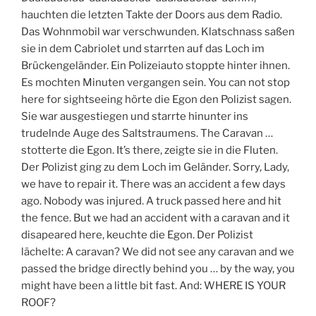
hauchten die letzten Takte der Doors aus dem Radio.
Das Wohnmobil war verschwunden. Klatschnass saßen
sie in dem Cabriolet und starrten auf das Loch im
Brückengeländer. Ein Polizeiauto stoppte hinter ihnen.
Es mochten Minuten vergangen sein. You can not stop
here for sightseeing hörte die Egon den Polizist sagen.
Sie war ausgestiegen und starrte hinunter ins
trudelnde Auge des Saltstraumens. The Caravan …
stotterte die Egon. It’s there, zeigte sie in die Fluten.
Der Polizist ging zu dem Loch im Geländer. Sorry, Lady,
we have to repair it. There was an accident a few days
ago. Nobody was injured. A truck passed here and hit
the fence. But we had an accident with a caravan and it
disapeared here, keuchte die Egon. Der Polizist
lächelte: A caravan? We did not see any caravan and we
passed the bridge directly behind you … by the way, you
might have been a little bit fast. And: WHERE IS YOUR
ROOF?