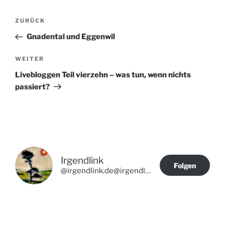
Beitragsnavigation
Vorheriger
ZURÜCK
Beitrag
Gnadental und Eggenwil
Nächster
WEITER
Beitrag
Livebloggen Teil vierzehn – was tun, wenn nichts
passiert?
Irgendlink
Folgen
@irgendlink.de@irgendlink.de