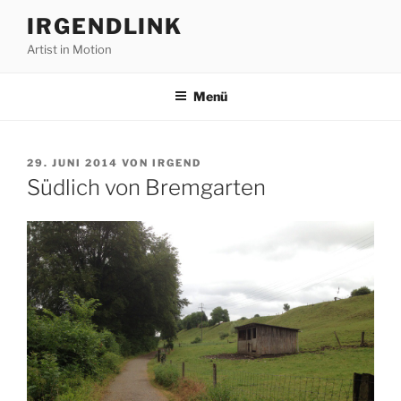
Zum
IRGENDLINK
Inhalt
Artist in Motion
springen
Menü
VERÖFFENTLICHT
29. JUNI 2014
VON
IRGEND
AM
Südlich von Bremgarten