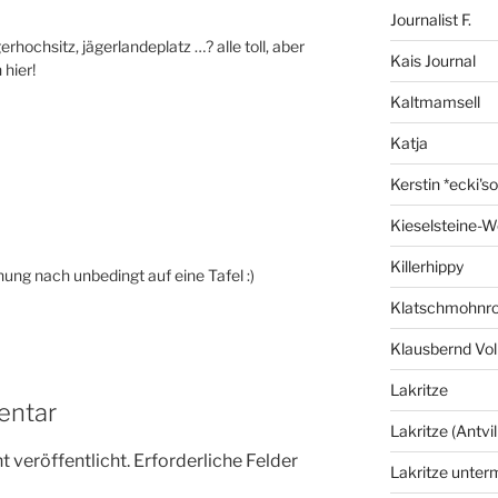
Journalist F.
rhochsitz, jägerlandeplatz …? alle toll, aber
Kais Journal
 hier!
Kaltmamsell
Katja
Kerstin *ecki's
Kieselsteine-W
Killerhippy
ung nach unbedingt auf eine Tafel :)
Klatschmohnro
Klausbernd Vol
Lakritze
entar
Lakritze (Antvil
 veröffentlicht.
Erforderliche Felder
Lakritze unter