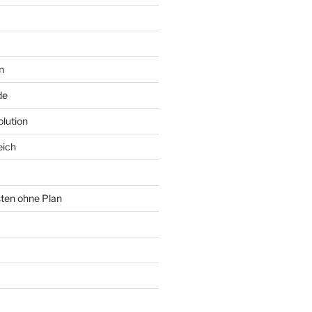
n
de
lution
eich
sten ohne Plan