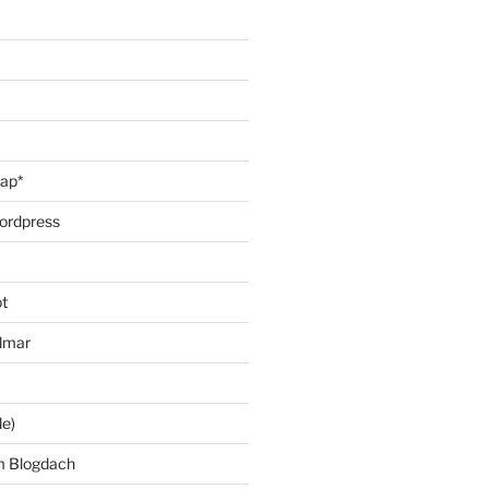
oap*
ordpress
t
lmar
le)
m Blogdach