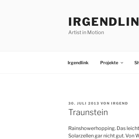
Zum
Inhalt
IRGENDLI
springen
Artist in Motion
Irgendlink
Projekte
S
VERÖFFENTLICHT
30. JULI 2013
VON
IRGEND
AM
Traunstein
Rainshowerhopping. Das leich
Solarzellen gar nicht gut. Von