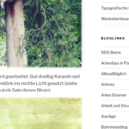
Typografische
Werkabenteue
BLOGLINKS
500 Beine
Ackerbau in P
Allesalltäglich
d gearbeitet. Gut dreißig Kanzeln seit
dlink ins rechte Licht gesetzt (siehe
Anhora
Rubrik
Sale
dieses Blogs)
Anke Groener
Arbeit und Stru
AxeAge
Bahnreiseblog