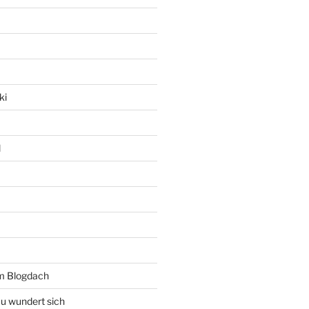
ki
l
rm Blogdach
au wundert sich