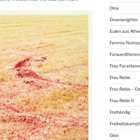
Dina
Downwrighter
Eulen aus Athe
Femme Noma
Forwardtherevo
Frau Facettenr
Frau Rebis
Frau Rebis – O
Frau Rebis II
Freihändig
Freiheitskampf
Gise