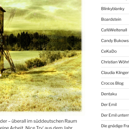
Blinkyblanky
Boardstein
CaféWeltenall
Candy Bukows
CeKaDo
Christian Wöhr
Claudia Klinger
Crocos Blog
Dentaku
Der Emil
Der Emil unte
er – überall im süddeutschen Raum
Die gnädige Fr
seine Arbeit ‚Nice Try‘ aus dem Jahr