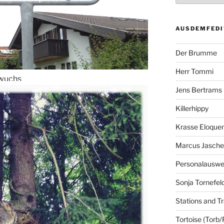
AUSDEMFEDI
Der Brumme
Herr Tommi
 wuchs
Jens Bertrams
Killerhippy
Krasse Eloque
Marcus Jasch
Personalausw
Sonja Tornefel
Stations and Tr
Tortoise (Torb/