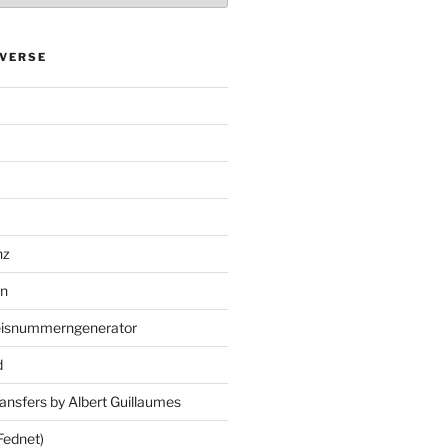
VERSE
nz
en
eisnummerngenerator
d
ansfers by Albert Guillaumes
Fednet)