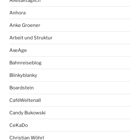
Allesalltäglich
Anhora
Anke Groener
Arbeit und Struktur
AxeAge
Bahnreiseblog
Blinkyblanky
Boardstein
CaféWeltenall
Candy Bukowski
CeKaDo
Christian Wöhrl