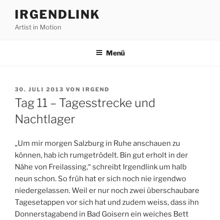
Zum
IRGENDLINK
Inhalt
Artist in Motion
springen
Menü
VERÖFFENTLICHT
30. JULI 2013
VON
IRGEND
AM
Tag 11 – Tagesstrecke und
Nachtlager
„Um mir morgen Salzburg in Ruhe anschauen zu
können, hab ich rumgetrödelt. Bin gut erholt in der
Nähe von Freilassing,“ schreibt Irgendlink um halb
neun schon. So früh hat er sich noch nie irgendwo
niedergelassen. Weil er nur noch zwei überschaubare
Tagesetappen vor sich hat und zudem weiss, dass ihn
Donnerstagabend in Bad Goisern ein weiches Bett