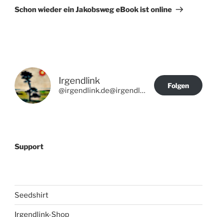
Beitrag
Schon wieder ein Jakobsweg eBook ist online
Irgendlink
Folgen
@irgendlink.de@irgendlink.de
Support
Seedshirt
Irgendlink-Shop