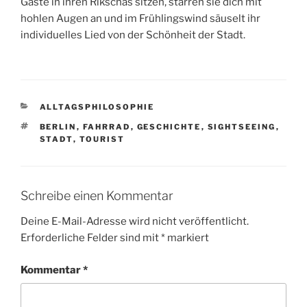
Gäste in ihren Rikschas sitzen, starren sie dich mit
hohlen Augen an und im Frühlingswind säuselt ihr
individuelles Lied von der Schönheit der Stadt.
KATEGORIEN
ALLTAGSPHILOSOPHIE
SCHLAGWÖRTER
BERLIN
,
FAHRRAD
,
GESCHICHTE
,
SIGHTSEEING
,
STADT
,
TOURIST
Schreibe einen Kommentar
Deine E-Mail-Adresse wird nicht veröffentlicht.
Erforderliche Felder sind mit
*
markiert
Kommentar
*