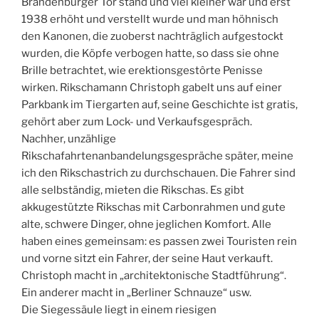
Brandenburger Tor stand und viel kleiner war und erst
1938 erhöht und verstellt wurde und man höhnisch
den Kanonen, die zuoberst nachträglich aufgestockt
wurden, die Köpfe verbogen hatte, so dass sie ohne
Brille betrachtet, wie erektionsgestôrte Penisse
wirken. Rikschamann Christoph gabelt uns auf einer
Parkbank im Tiergarten auf, seine Geschichte ist gratis,
gehört aber zum Lock- und Verkaufsgespräch.
Nachher, unzählige
Rikschafahrtenanbandelungsgespräche später, meine
ich den Rikschastrich zu durchschauen. Die Fahrer sind
alle selbständig, mieten die Rikschas. Es gibt
akkugestützte Rikschas mit Carbonrahmen und gute
alte, schwere Dinger, ohne jeglichen Komfort. Alle
haben eines gemeinsam: es passen zwei Touristen rein
und vorne sitzt ein Fahrer, der seine Haut verkauft.
Christoph macht in „architektonische Stadtführung“.
Ein anderer macht in „Berliner Schnauze“ usw.
Die Siegessäule liegt in einem riesigen