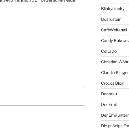
 veröffentlicht.
Erforderliche Felder
Blinkyblanky
Boardstein
CaféWeltenall
Candy Bukows
CeKaDo
Christian Wöhr
Claudia Klinger
Crocos Blog
Dentaku
Der Emil
Der Emil unte
Die gnädige Fr