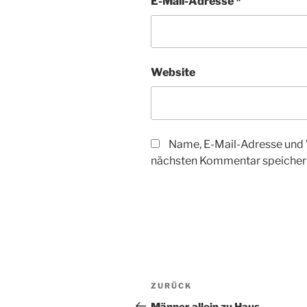
E-Mail-Adresse
*
Website
Name, E-Mail-Adresse und 
nächsten Kommentar speicher
Beitragsnavigation
Vorheriger
ZURÜCK
Beitrag
Männer allein zu Haus