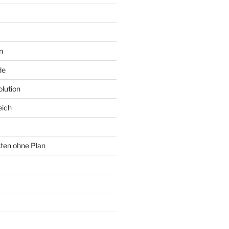
n
de
lution
eich
sten ohne Plan