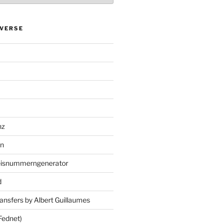
VERSE
nz
en
eisnummerngenerator
d
ansfers by Albert Guillaumes
Fednet)