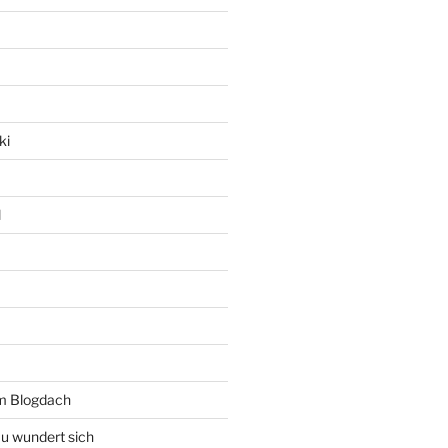
ki
l
rm Blogdach
au wundert sich