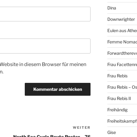
Dina
Downwrighter
Eulen aus Athe
Femme Noma
Forwardtherevo
Website in diesem Browser für meinen
Frau Facettenr
n.
Frau Rebis
Frau Rebis – O
Frau Rebis II
Freihändig
Freiheitskampf
WEITER
Nächster
Gise
Beitrag
North Sea Cycle Route Poster – 76