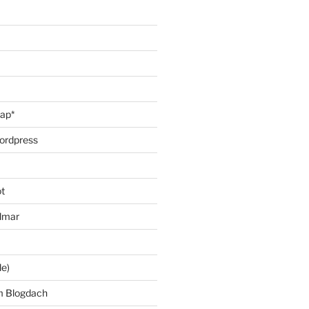
oap*
ordpress
t
lmar
le)
m Blogdach