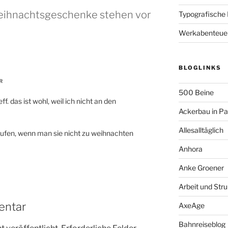
Weihnachtsgeschenke stehen vor
Typografische
Werkabenteue
BLOGLINKS
R
500 Beine
ff. das ist wohl, weil ich nicht an den
Ackerbau in P
Allesalltäglich
kaufen, wenn man sie nicht zu weihnachten
Anhora
Anke Groener
Arbeit und Stru
entar
AxeAge
Bahnreiseblog