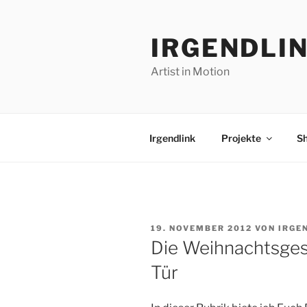
Zum
Inhalt
IRGENDLI
springen
Artist in Motion
Irgendlink
Projekte
S
VERÖFFENTLICHT
19. NOVEMBER 2012
VON
IRGE
AM
Die Weihnachtsges
Tür