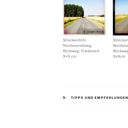
Streckenfoto
Strecke
Nordseeradweg,
Nordsee
Rückweg, Frankreich
Rückweg,
9×9 cm
9x9cm
KATEGORIEN
TIPPS UND EMPFEHLUNGE