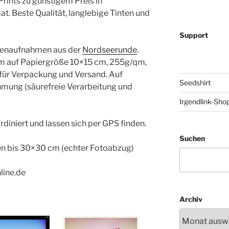
 Prints zu günstigem Preis in
. Beste Qualität, langlebige Tinten und
Support
ßenaufnahmen aus der
Nordseerunde
.
 cm auf Papiergröße 10×15 cm, 255g/qm,
 € für Verpackung und Versand. Auf
Seedshirt
mung (säurefreie Verarbeitung und
Irgendlink-Sho
diniert und lassen sich per GPS finden.
Suchen
ßen bis 30×30 cm (echter Fotoabzug)
nline.de
Archiv