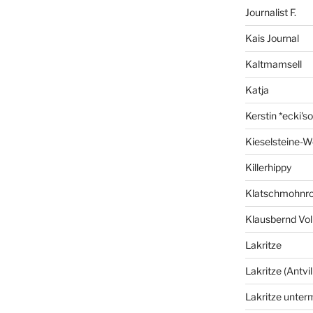
Journalist F.
Kais Journal
Kaltmamsell
Katja
Kerstin *ecki's
Kieselsteine-W
Killerhippy
Klatschmohnro
Klausbernd Vol
Lakritze
Lakritze (Antvil
Lakritze unter