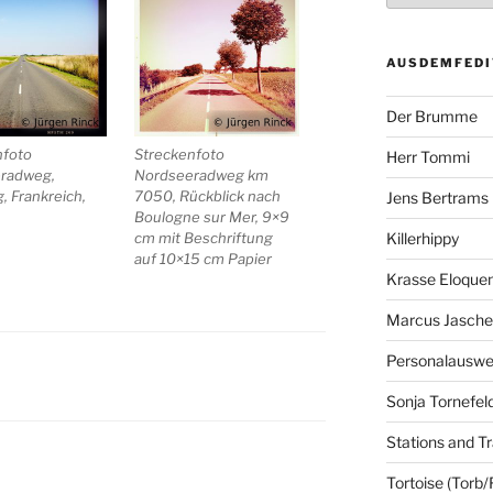
AUSDEMFEDI
Der Brumme
nfoto
Streckenfoto
Herr Tommi
radweg,
Nordseeradweg km
 Frankreich,
7050, Rückblick nach
Jens Bertrams
Boulogne sur Mer, 9×9
cm mit Beschriftung
Killerhippy
auf 10×15 cm Papier
Krasse Eloque
Marcus Jasch
Personalausw
N
Sonja Tornefel
Stations and Tr
Tortoise (Torb/