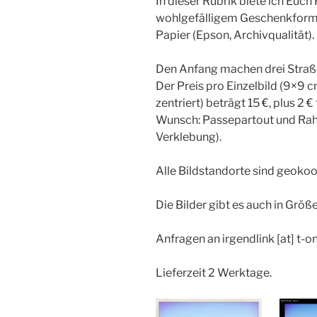
In dieser Rubrik biete ich Euch
wohlgefälligem Geschenkformat
Papier (Epson, Archivqualität).
Den Anfang machen drei Stra
Der Preis pro Einzelbild (9×9
zentriert) beträgt 15 €, plus 2
Wunsch: Passepartout und Rah
Verklebung).
Alle Bildstandorte sind geokoor
Die Bilder gibt es auch in Grö
Anfragen an irgendlink [at] t-o
Lieferzeit 2 Werktage.