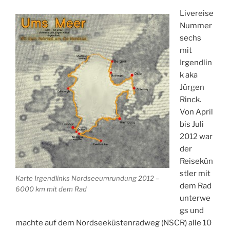
Livereise
Nummer
sechs
mit
Irgendlin
k aka
Jürgen
Rinck.
Von April
bis Juli
2012 war
der
Reisekün
stler mit
Karte Irgendlinks Nordseeumrundung 2012 –
dem Rad
6000 km mit dem Rad
unterwe
gs und
machte auf dem Nordseeküstenradweg (NSCR) alle 10