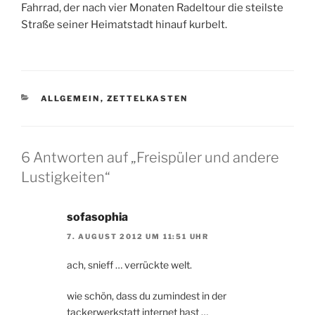
Fahrrad, der nach vier Monaten Radeltour die steilste
Straße seiner Heimatstadt hinauf kurbelt.
KATEGORIEN
ALLGEMEIN
,
ZETTELKASTEN
6 Antworten auf „Freispüler und andere
Lustigkeiten“
sofasophia
7. AUGUST 2012 UM 11:51 UHR
ach, snieff … verrückte welt.
wie schön, dass du zumindest in der
tackerwerkstatt internet hast …