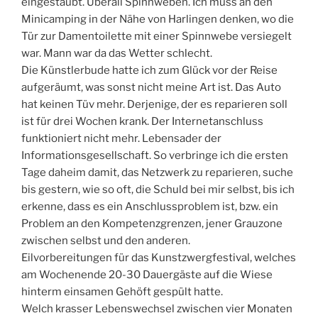
eingestaubt. Überall Spinnweben. Ich muss an den
Minicamping in der Nähe von Harlingen denken, wo die
Tür zur Damentoilette mit einer Spinnwebe versiegelt
war. Mann war da das Wetter schlecht.
Die Künstlerbude hatte ich zum Glück vor der Reise
aufgeräumt, was sonst nicht meine Art ist. Das Auto
hat keinen Tüv mehr. Derjenige, der es reparieren soll
ist für drei Wochen krank. Der Internetanschluss
funktioniert nicht mehr. Lebensader der
Informationsgesellschaft. So verbringe ich die ersten
Tage daheim damit, das Netzwerk zu reparieren, suche
bis gestern, wie so oft, die Schuld bei mir selbst, bis ich
erkenne, dass es ein Anschlussproblem ist, bzw. ein
Problem an den Kompetenzgrenzen, jener Grauzone
zwischen selbst und den anderen.
Eilvorbereitungen für das Kunstzwergfestival, welches
am Wochenende 20-30 Dauergäste auf die Wiese
hinterm einsamen Gehöft gespült hatte.
Welch krasser Lebenswechsel zwischen vier Monaten