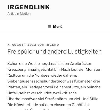
Zum
IRGENDLINK
Inhalt
Artist in Motion
springen
Menü
VERÖFFENTLICHT
7. AUGUST 2012
VON
IRGEND
AM
Freispüler und andere Lustigkeiten
Schon eine Woche her, dass ich den Zweibrücker
Kreuzberg hinauf geächtzt bin. Nach fast vier Monaten
Radtour um die Nordsee wieder daheim.
Siebentausenssechshundertnochwas Kilometer, drei
Platten, ein Tretlager, zwei Beinahestürze, ein beinahe
Unfall, selbst verschuldet, zwei kritische
Überholmanöver, viel Straßenlärm um viel. Und Stille.
Die Künstlerbude auf dem einsamen Gehöft ist