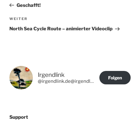
Beitrag
Geschafft!
Nächster
WEITER
Beitrag
North Sea Cycle Route – animierter Videoclip
Irgendlink
Folgen
@irgendlink.de@irgendlink.de
Support