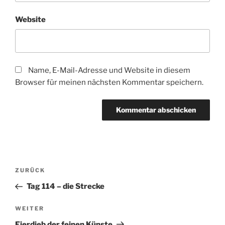
Website
Name, E-Mail-Adresse und Website in diesem
Browser für meinen nächsten Kommentar speichern.
Beitragsnavigation
Vorheriger
ZURÜCK
Beitrag
Tag 114 – die Strecke
Nächster
WEITER
Beitrag
Eierdieb der feinen Künste