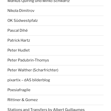
Markus Quiring und Mirko Schwartz
Nikola Dimitrov
OK Südwestpfalz
Pascal Dihé
Patrick Hartz
Peter Hudlet
Peter Padubrin-Thomys
Peter Walther (Scharfrichter)
pixartix – dAS bilderblog
Poesiafragile
Rittiner & Gomez
Stations and Transfers by Albert Guillaumes