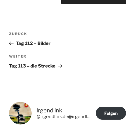
Beitragsnavigation
Vorheriger
ZURÜCK
Beitrag
Tag 112 – Bilder
Nächster
WEITER
Beitrag
Tag 113 – die Strecke
Irgendlink
Folgen
@irgendlink.de@irgendlink.de