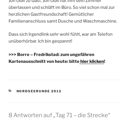
Jon Olav zu Gast. Jon Olav hat ihm sein Zimmer
überlassen und schläft im Büro. So viel schon mal zur
herzlichen Gastfreundschaft! Gemütlicher
Familienanschluss samt Dusche und Waschmaschine.
Dass sich Irgendlink sehr wohl fühlt, war am Telefon
unüberhörbar. Ich bin gespannt!
>>> Borre – Fredrikstad: zum ungefähren
Kartenausschnitt von heute: bitte
hier klicken
!
KATEGORIEN
NORDSEERUNDE 2012
8 Antworten auf „Tag 71 – die Strecke“