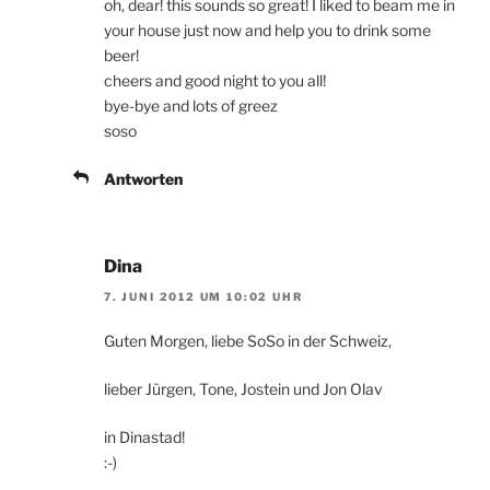
oh, dear! this sounds so great! I liked to beam me in
your house just now and help you to drink some
beer!
cheers and good night to you all!
bye-bye and lots of greez
soso
Antworten
Dina
7. JUNI 2012 UM 10:02 UHR
Guten Morgen, liebe SoSo in der Schweiz,
lieber Jürgen, Tone, Jostein und Jon Olav
in Dinastad!
:-)