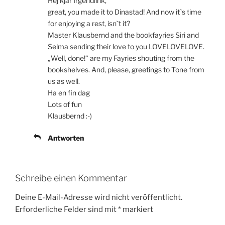
Hej kjär Irgendlink,
great, you made it to Dinastad! And now it`s time
for enjoying a rest, isn`t it?
Master Klausbernd and the bookfayries Siri and
Selma sending their love to you LOVELOVELOVE.
„Well, done!“ are my Fayries shouting from the
bookshelves. And, please, greetings to Tone from
us as well.
Ha en fin dag
Lots of fun
Klausbernd :-)
Antworten
Schreibe einen Kommentar
Deine E-Mail-Adresse wird nicht veröffentlicht.
Erforderliche Felder sind mit
*
markiert