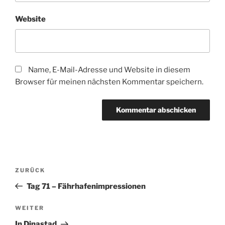
Website
Name, E-Mail-Adresse und Website in diesem
Browser für meinen nächsten Kommentar speichern.
Beitragsnavigation
Vorheriger
ZURÜCK
Beitrag
Tag 71 – Fährhafenimpressionen
Nächster
WEITER
Beitrag
In Dinastad