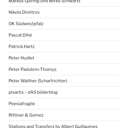
Markus Quiring und Mirko Schwartz
Nikola Dimitrov
OK Südwestpfalz
Pascal Dihé
Patrick Hartz
Peter Hudlet
Peter Padubrin-Thomys
Peter Walther (Scharfrichter)
pixartix – dAS bilderblog
Poesiafragile
Rittiner & Gomez
Stations and Transfers by Albert Guillaumes