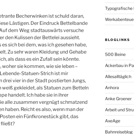
Typografische
etrante Becherwinken ist schuld daran,
Werkabenteue
diese Lästigen. Der Eindruck Bettelbande
nd. Auf dem Weg stadtauswärts versuche
ter den Kulissen der Bettelei aussieht.
BLOGLINKS
ass es sich bei dem, was ich gesehen habe,
delt. Zu sehr waren Kleidung und Gehabe
500 Beine
h, als dass es ein Zufall sein könnte.
Ackerbau in P
, woher sie kommen, wie sie leben –
Lebende-Statuen-Strich ist mir
Allesalltäglich
n drei vier in der Stadt postierten Jungs,
n weiß gekleidet, als Statuen zum Betteln
Anhora
pe handelt. Ich habe sie in ihrer
Anke Groener
 sie alle zusammen vergnügt schmatzend
n haben. Reicht es also, wenn man der
Arbeit und Stru
Posten ein Fünfkronestück gibt, das
AxeAge
fließt?
Bahnreiseblog