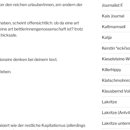
nter den reichen urlauberInnen, am andern der
Journalist F.
Kais Journal
aben, scheint offensichtlich. ob da eine art
Kaltmamsell
eine art bettlerinnengenossenschaft ist? trotz
chicksale.
Katja
.
Kerstin *ecki's
Kieselsteine-W
ionaire denken bei deinem text.
Killerhippy
 leben.
Klatschmohnro
Klausbernd Vol
Lakritze
Lakritze (Antvil
Lakritze unter
siert wie der restliche Kapitalismus (allerdings