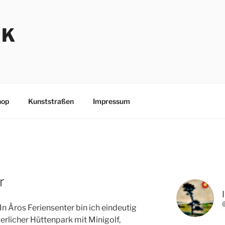
NK
hop
Kunststraßen
Impressum
r
In Åros Feriensenter bin ich eindeutig
gerlicher Hüttenpark mit Minigolf,