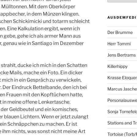
n Mülltonnen. Mit dem Oberkörper
appbecher, in dem Münzen klingen.
AUSDEMFEDI
ischen Schickimicki und totarm schleicht
n. Eine Kalkulation ergibt, wenn ich
Der Brumme
en gebe, gehe ich als armer Mann aus
ler, genau wie in Santiago im Dezember
Herr Tommi
Jens Bertrams
 strahlt, ducke ich mich in den Schatten
Killerhippy
cke Mails, mache ein Foto. Ein dicker
Krasse Eloque
t mich in ein Gespräch zu verwickeln,
 Der Eindruck Bettelbande, den ich bei
Marcus Jasch
en Frauen mit den Kopftüchern hatte,
Personalausw
lt in meine offene Lenkertasche.
 der Geldbeutel und ein komisches,
Sonja Tornefel
r blauen Lichtern. Wenn er jetzt zulangt
Stations and Tr
, ein Schnäppchen zu machen. Er ist
e ihm nichts, was sonst nicht meine Art
Tortoise (Torb/