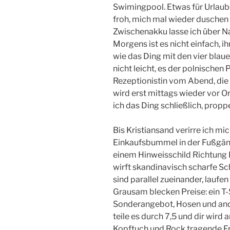
Swimingpool. Etwas für Urlaube
froh, mich mal wieder duschen 
Zwischenakku lasse ich über Na
Morgens ist es nicht einfach,
wie das Ding mit den vier blaue
nicht leicht, es der polnischen
Rezeptionistin vom Abend, die 
wird erst mittags wieder vor Or
ich das Ding schließlich, propp
Bis Kristiansand verirre ich m
Einkaufsbummel in der Fußgän
einem Hinweisschild Richtung 
wirft skandinavisch scharfe Sc
sind parallel zueinander, laufe
Grausam blecken Preise: ein T-S
Sonderangebot, Hosen und and
teile es durch 7,5 und dir wird
Kopftuch und Rock tragende Fr