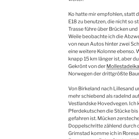
Ko hatte mir empfohlen, statt d
E18 zu benutzen, die nicht so s
Trasse führe über Brücken und 
Weile beobachte ich die Abzwe
von neun Autos hinter zwei Schw
eine weitere Kolonne ebenso. 
knapp 15 km länger ist, aber dur
Gekrönt von der
Mollestadeik
Norwegen der drittgrößte Bau
Von Birkeland nach Lillesand u
mehr schiebend als radelnd auf
Vestlandske Hovedvegen. Ich k
Pferdekutschen die Stücke bis
gefahren ist. Mücken zerstech
Doppelschritte zählend durch d
Grimstad komme ich in Roresa