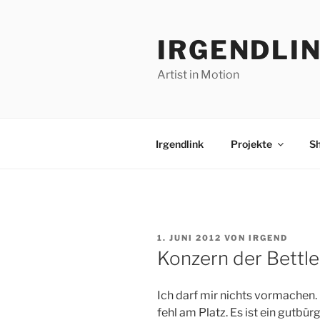
Zum
Inhalt
IRGENDLI
springen
Artist in Motion
Irgendlink
Projekte
S
VERÖFFENTLICHT
1. JUNI 2012
VON
IRGEND
AM
Konzern der Bettle
Ich darf mir nichts vormachen. 
fehl am Platz. Es ist ein gutbür