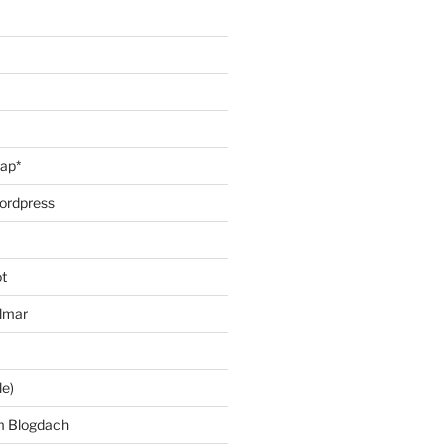
oap*
ordpress
t
lmar
le)
m Blogdach