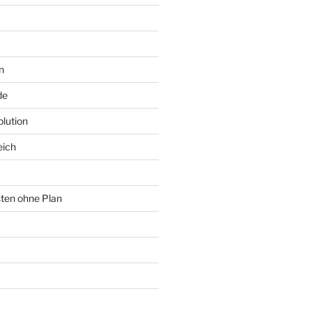
n
de
lution
eich
sten ohne Plan