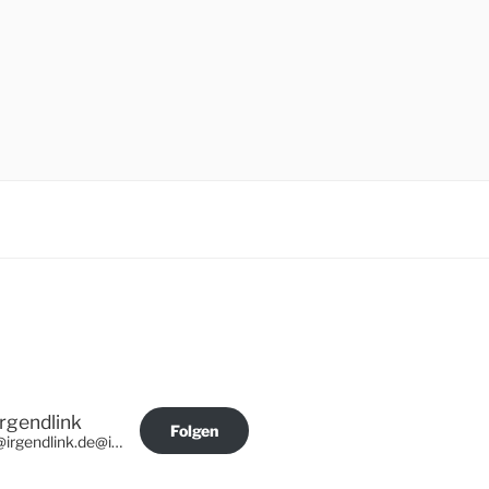
Irgendlink
Folgen
@irgendlink.de@irgendlink.de