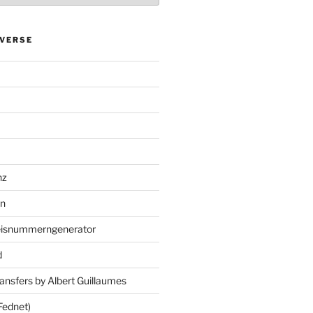
VERSE
nz
en
eisnummerngenerator
d
ansfers by Albert Guillaumes
Fednet)