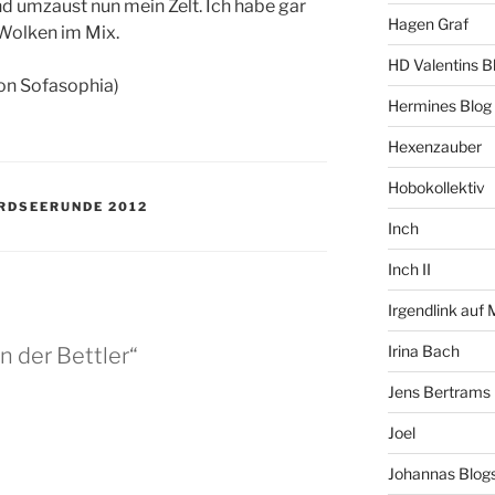
d umzaust nun mein Zelt. Ich habe gar
Hagen Graf
 Wolken im Mix.
HD Valentins B
von Sofasophia)
Hermines Blog
Hexenzauber
Hobokollektiv
RDSEERUNDE 2012
Inch
Inch II
Irgendlink auf
Irina Bach
n der Bettler“
Jens Bertrams
Joel
Johannas Blog