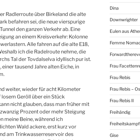
Dina
er Radlerroute über Birkeland die alte
Downwrighter
tark befahren sei, die neue vierspurige
Tunnel den ganzen Verkehr ab. Eine
Eulen aus Athe
igung an einem Kreisverkehr: Kolonne
Femme Noma
erlastern. Alle fahren auf die alte E18,
Weshalb ich die Radelroute nehme, die
Forwardtherevo
chs Tal der Tovdalselva idyllisch pur ist.
Frau Facettenr
a
, einer tausend Jahre alten Eiche, in
m.
Frau Rebis
nd weiter, wieder für acht Kilometer
Frau Rebis – O
 losem Geröll über ein Stück
Frau Rebis II
ann nicht glauben, dass man früher mit
 zwanzig Prozent oder mehr Steigung
Freihändig
en meine Beine, während ich
Freiheitskampf
ichten Wald ackere, erst kurz vor
nd am Trinkwasserreservoir des
Gise