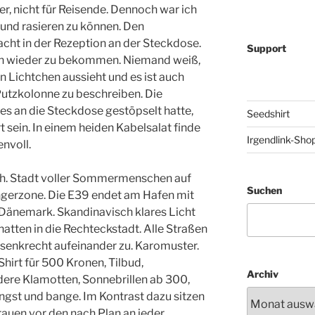
r, nicht für Reisende. Dennoch war ich
und rasieren zu können. Den
cht in der Rezeption an der Steckdose.
Support
 ihn wieder zu bekommen. Niemand weiß,
n Lichtchen aussieht und es ist auch
 Putzkolonne zu beschreiben. Die
es an die Steckdose gestöpselt hatte,
Seedshirt
t sein. In einem heiden Kabelsalat finde
Irgendlink-Sho
envoll.
ich. Stadt voller Sommermenschen auf
Suchen
gerzone. Die E39 endet am Hafen mit
Dänemark. Skandinavisch klares Licht
hatten in die Rechteckstadt. Alle Straßen
n senkrecht aufeinander zu. Karomuster.
hirt für 500 Kronen, Tilbud,
Archiv
ere Klamotten, Sonnebrillen ab 300,
 angst und bange. Im Kontrast dazu sitzen
auen vor den nach Plan an jeder