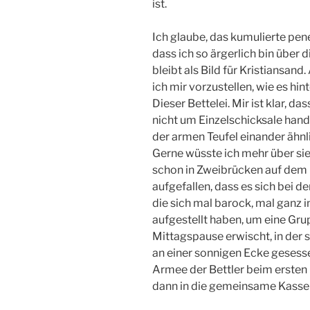
ist.
Ich glaube, das kumulierte pen
dass ich so ärgerlich bin über 
bleibt als Bild für Kristiansa
ich mir vorzustellen, wie es hin
Dieser Bettelei. Mir ist klar, d
nicht um Einzelschicksale han
der armen Teufel einander ähnlic
Gerne wüsste ich mehr über sie
schon in Zweibrücken auf dem 
aufgefallen, dass es sich bei de
die sich mal barock, mal ganz i
aufgestellt haben, um eine Grup
Mittagspause erwischt, in der
an einer sonnigen Ecke gesesse
Armee der Bettler beim ersten 
dann in die gemeinsame Kasse 