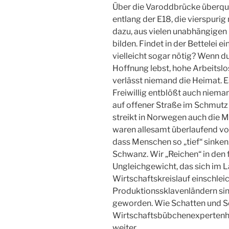
Über die Varoddbrücke überque
entlang der E18, die vierspurig
dazu, aus vielen unabhängigen
bilden. Findet in der Bettelei e
vielleicht sogar nötig? Wenn d
Hoffnung lebst, hohe Arbeitslos
verlässt niemand die Heimat. 
Freiwillig entblößt auch nieman
auf offener Straße im Schmutz
streikt in Norwegen auch die M
waren allesamt überlaufend vol
dass Menschen so „tief“ sinken.
Schwanz. Wir „Reichen“ in den 
Ungleichgewicht, das sich im La
Wirtschaftskreislauf einschleic
Produktionssklavenländern si
geworden. Wie Schatten und So
Wirtschaftsbübchenexpertenhaf
weiter.