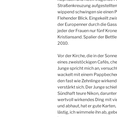
Straßenkreuzung aufgestellte
wippend schwingen sie einen P
Flehender Blick. Eingekeilt zw
der Europenner durch die Gasse
jeder der Frauen nur fünf Kron
Kristiansand. Spalier der Bett
2010.
Vor der Kirche, die in der Sonne
eines zweistöckigen Cafés, che
Junge spricht mich an, versuch
wackelt mit einem Pappbecher.
den fast wie Zehnlinge wirkend
verstärkt sich. Der Junge schie
Sündhaft teure Nikon, darunter
wertvoll wirkendes Ding mit vie
und abhaut, hat er gute Karten
lästig, ich wimmele ihn ab, geb