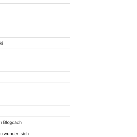
ki
l
rm Blogdach
au wundert sich