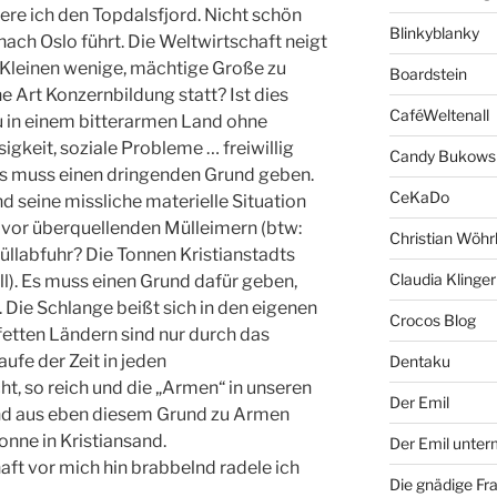
re ich den Topdalsfjord. Nicht schön
Blinkyblanky
 nach Oslo führt. Die Weltwirtschaft neigt
 Kleinen wenige, mächtige Große zu
Boardstein
ine Art Konzernbildung statt? Ist dies
CaféWeltenall
u in einem bitterarmen Land ohne
igkeit, soziale Probleme … freiwillig
Candy Bukows
Es muss einen dringenden Grund geben.
CeKaDo
d seine missliche materielle Situation
 vor überquellenden Mülleimern (btw:
Christian Wöhr
üllabfuhr? Die Tonnen Kristianstadts
Claudia Klinger
l). Es muss einen Grund dafür geben,
 Die Schlange beißt sich in den eigenen
Crocos Blog
fetten Ländern sind nur durch das
ufe der Zeit in jeden
Dentaku
ht, so reich und die „Armen“ in unseren
Der Emil
nd aus eben diesem Grund zu Armen
nne in Kristiansand.
Der Emil unte
t vor mich hin brabbelnd radele ich
Die gnädige Fr