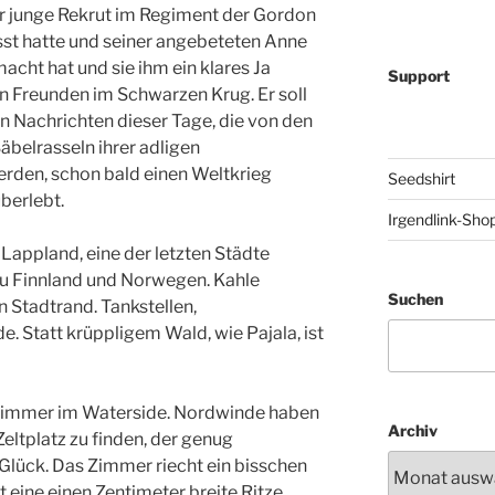
r junge Rekrut im Regiment der Gordon
sst hatte und seiner angebeteten Anne
cht hat und sie ihm ein klares Ja
Support
en Freunden im Schwarzen Krug. Er soll
en Nachrichten dieser Tage, die von den
äbelrasseln ihrer adligen
rden, schon bald einen Weltkrieg
Seedshirt
berlebt.
Irgendlink-Sho
 Lappland, eine der letzten Städte
u Finnland und Norwegen. Kahle
Suchen
tadtrand. Tankstellen,
 Statt krüppligem Wald, wie Pajala, ist
 Zimmer im Waterside. Nordwinde haben
Archiv
Zeltplatz zu finden, der genug
Glück. Das Zimmer riecht ein bisschen
 eine einen Zentimeter breite Ritze.