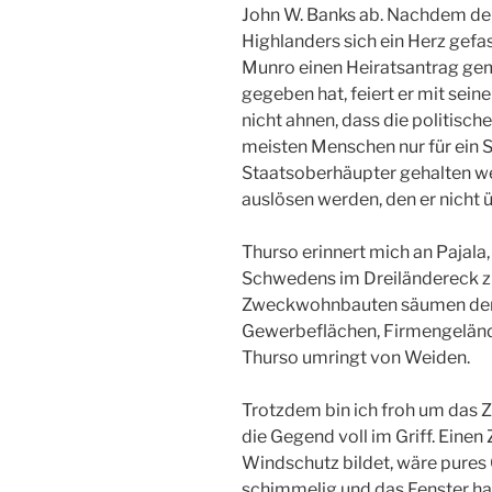
John W. Banks ab. Nachdem de
Highlanders sich ein Herz gefa
Munro einen Heiratsantrag gema
gegeben hat, feiert er mit sein
nicht ahnen, dass die politisch
meisten Menschen nur für ein S
Staatsoberhäupter gehalten we
auslösen werden, den er nicht ü
Thurso erinnert mich an Pajala,
Schwedens im Dreiländereck z
Zweckwohnbauten säumen den S
Gewerbeflächen, Firmengelände.
Thurso umringt von Weiden.
Trotzdem bin ich froh um das
die Gegend voll im Griff. Einen 
Windschutz bildet, wäre pures 
schimmelig und das Fenster hat