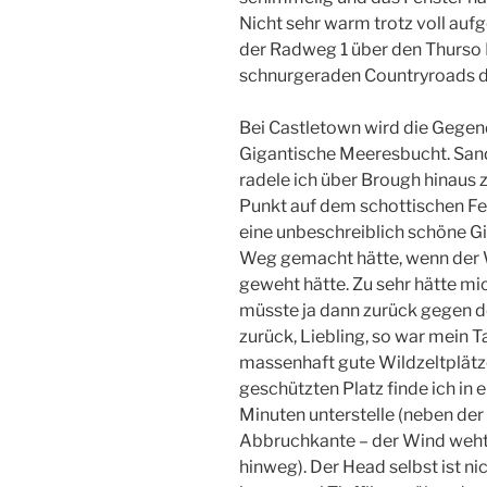
Nicht sehr warm trotz voll auf
der Radweg 1 über den Thurso Ri
schnurgeraden Countryroads d
Bei Castletown wird die Gegend
Gigantische Meeresbucht. Sands
radele ich über Brough hinaus
Punkt auf dem schottischen Fe
eine unbeschreiblich schöne Gi
Weg gemacht hätte, wenn der 
geweht hätte. Zu sehr hätte mi
müsste ja dann zurück gegen d
zurück, Liebling, so war mein 
massenhaft gute Wildzeltplätz
geschützten Platz finde ich in 
Minuten unterstelle (neben de
Abbruchkante – der Wind weht
hinweg). Der Head selbst ist nich