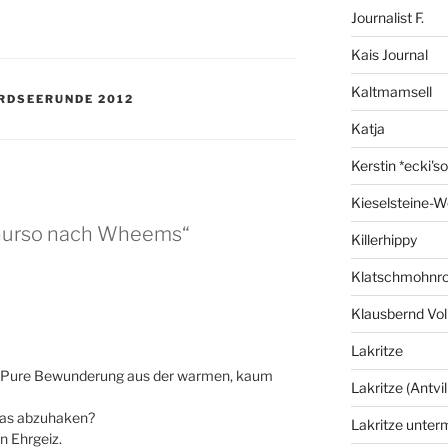
Journalist F.
Kais Journal
Kaltmamsell
RDSEERUNDE 2012
Katja
Kerstin *ecki's
Kieselsteine-W
Thurso nach Wheems“
Killerhippy
Klatschmohnro
Klausbernd Vol
Lakritze
! Pure Bewunderung aus der warmen, kaum
Lakritze (Antvil
was abzuhaken?
Lakritze unter
n Ehrgeiz.