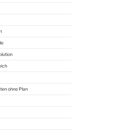
n
de
lution
eich
sten ohne Plan