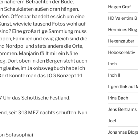
bei näherem Betrachten der Bude,
Hagen Graf
e in Schaukästen außen dran hängen.
fen. Offenbar handelt es sich um eine
HD Valentins B
e Kunst, wieviele tausend Fotos wohl auf
Hermines Blog
 sind? Eine großartige Sammlung muss
ppen, Familien und ewig gleich sind die
Hexenzauber
d Nordpol und stets anders die Orte,
Hobokollektiv
ommen. Manjarin fällt mir ein Nähe
. Dort oben in den Bergen steht auch
Inch
ch glaube, im Jakobswegbuch habe ich
Inch II
 Dort könnte man das JOG Konzept 1:1
Irgendlink auf
7 Uhr das Schottische Festland.
Irina Bach
Jens Bertrams
end, seit 3:13 MEZ nachts schuften. Nun
Joel
Johannas Blog
von Sofasophia)