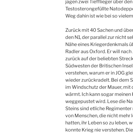
jagen zwei Tiefflieger über de
Testosterongefüllte Natodeppe
Weg dahin ist wie bei so vielem,
Zurück mit 40 Sachen und übe
den N1, der parallel zur nicht s
Nähe eines Kriegerdenkmals ü
Radler aus Oxford. Er will nach
zurück auf der beliebten Stre
Südwesten der Britischen Insel
verstehen, warum er in JOG gl
wieder zurückradelt. Bei dem 
im Windschutz der Mauer, mit d
wärmt. Ich kann sogar meinen 
weggepustet wird. Lese die Nam
Steins sind etliche Regimente
von Menschen, die nicht mehr l
hatten, ihr Leben so zu leben, wi
konnte Krieg nie verstehen. Di