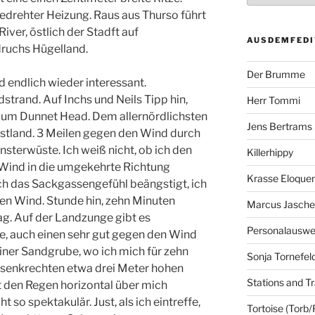
gedrehter Heizung. Raus aus Thurso führt
ver, östlich der Stadft auf
AUSDEMFEDI
ruchs Hügelland.
Der Brumme
 endlich wieder interessant.
trand. Auf Inchs und Neils Tipp hin,
Herr Tommi
 zum Dunnet Head. Dem allernördlichsten
Jens Bertrams
stland. 3 Meilen gegen den Wind durch
nsterwüste. Ich weiß nicht, ob ich den
Killerhippy
Wind in die umgekehrte Richtung
Krasse Eloque
ch das Sackgassengefühl beängstigt, ich
en Wind. Stunde hin, zehn Minuten
Marcus Jasch
Tag. Auf der Landzunge gibt es
Personalausw
e, auch einen sehr gut gegen den Wind
einer Sandgrube, wo ich mich für zehn
Sonja Tornefel
r senkrechten etwa drei Meter hohen
Stations and Tr
 den Regen horizontal über mich
t so spektakulär. Just, als ich eintreffe,
Tortoise (Torb/