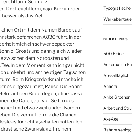
n Leuchtturm. Schmerz!
Typografische
n. Der Leuchtturm, naja. Kurzum: der
 besser, als das Ziel.
Werkabenteue
r einen Ort mit dem Namen Barock auf
ehr stark befahrenen A836 führt. In der
BLOGLINKS
berholt mich ein schwer bepackter
 John o‘ Groats und dann gleich wieder
500 Beine
cke zwischen dem Nordosten und
Ackerbau in P
. Tse. In dem Moment kann ich gar nicht
eich umkehrt und am heutigen Tag schon
Allesalltäglich
Sturm. Beim Kriegerdenkmal mache ich
er es eingezäunt ist, Pause. Die Sonne
Anhora
Helm auf den Boden legen, ohne dass er
Anke Groener
en, die Daten, auf vier Seiten des
r notiert und etwa zweihundert Namen
Arbeit und Stru
eben. Die vermutlich nie die Chance
AxeAge
e sie es für richtig gehalten hatten. Ich
e drastische Zwangslage, in einem
Bahnreiseblog