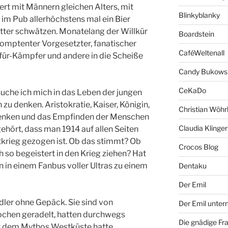
ert mit Männern gleichen Alters, mit
Blinkyblanky
m Pub allerhöchstens mal ein Bier
tter schwätzen. Monatelang der Willkür
Boardstein
komptenter Vorgesetzter, fanatischer
CaféWeltenall
ür-Kämpfer und andere in die Scheiße
Candy Bukows
CeKaDo
suche ich mich in das Leben der jungen
 zu denken. Aristokratie, Kaiser, Königin,
Christian Wöhr
enken und das Empfinden der Menschen
Claudia Klinger
gehört, dass man 1914 auf allen Seiten
tkrieg gezogen ist. Ob das stimmt? Ob
Crocos Blog
 so begeistert in den Krieg ziehen? Hat
n in einem Fanbus voller Ultras zu einem
Dentaku
Der Emil
adler ohne Gepäck. Sie sind von
Der Emil unte
hen geradelt, hatten durchwegs
Die gnädige Fr
it dem Mythos Westküste hatte