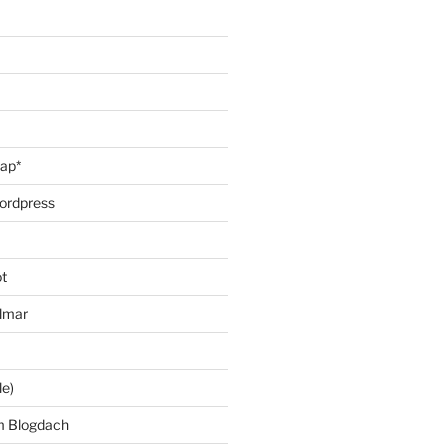
oap*
ordpress
t
lmar
le)
m Blogdach