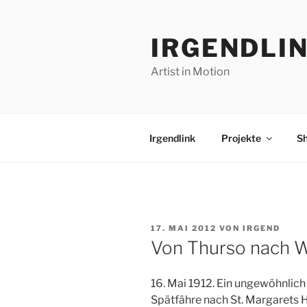
Zum
Inhalt
IRGENDLI
springen
Artist in Motion
Irgendlink
Projekte
S
VERÖFFENTLICHT
17. MAI 2012
VON
IRGEND
AM
Von Thurso nach
16. Mai 1912. Ein ungewöhnlich 
Spätfähre nach St. Margarets 