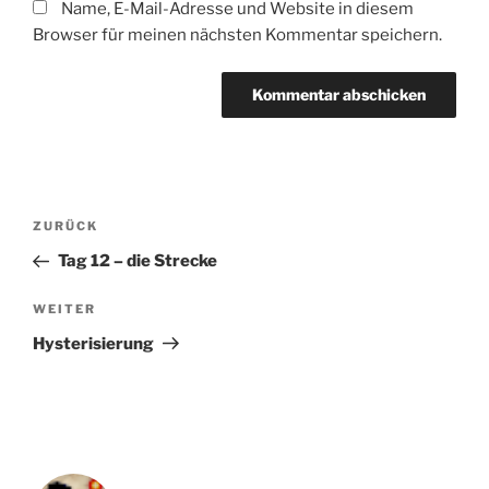
Name, E-Mail-Adresse und Website in diesem
Browser für meinen nächsten Kommentar speichern.
Beitragsnavigation
Vorheriger
ZURÜCK
Beitrag
Tag 12 – die Strecke
Nächster
WEITER
Beitrag
Hysterisierung