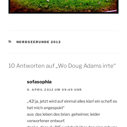
KATEGORIEN
NORDSEERUNDE 2012
10 Antworten auf „Wo Doug Adams irrte“
sofasophia
9. APRIL 2012 UM 09:49 UHR
„42! ja, jetzt wird auf einmal alles klar! ein schaf! es
hat mich angespukt“
aus: das leben des brian. geheimer, leider
verworfener entwurf.